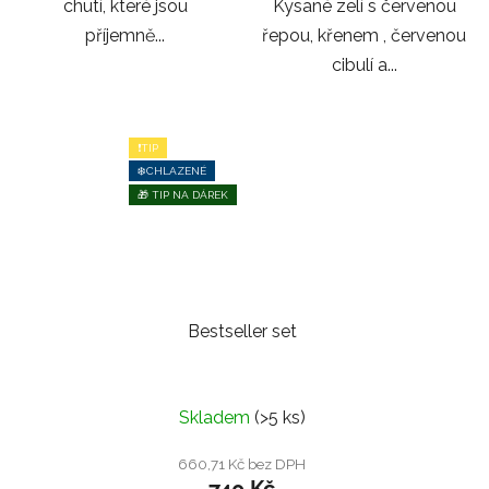
chutí, které jsou
Kysané zelí s červenou
příjemně...
řepou, křenem , červenou
cibulí a...
❗TIP
❄️CHLAZENÉ
🎁 TIP NA DÁREK
Bestseller set
Průměrné
Skladem
(>5 ks)
hodnocení
produktu
660,71 Kč bez DPH
740 Kč
je