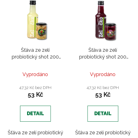
Šťáva ze zelí
Šťáva ze zelí
probiotický shot 200
probiotický shot 200
ml | Fenykl, sušené
ml |Červené zelí s
rajče, italské bylinky
jalovcem
Vyprodáno
Vyprodáno
47,32 Kč bez DPH
47,32 Kč bez DPH
53 Kč
53 Kč
DETAIL
DETAIL
Šťáva ze zelí probiotický
Šťáva ze zelí probiotický