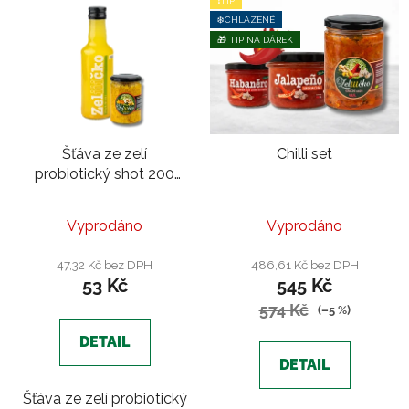
❗TIP
❄️CHLAZENÉ
🎁 TIP NA DÁREK
Šťáva ze zelí
Chilli set
probiotický shot 200
ml |Kurkuma a zázvor
Vyprodáno
Vyprodáno
47,32 Kč bez DPH
486,61 Kč bez DPH
53 Kč
545 Kč
574 Kč
(–5 %)
DETAIL
DETAIL
Šťáva ze zelí probiotický