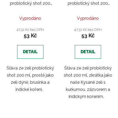
probiotický shot 200
probiotický shot 200
ml | Dýně, brusinka
ml |Kurkuma a zázvor
Indické koření
Vyprodáno
Vyprodáno
47,32 Kč bez DPH
47,32 Kč bez DPH
53 Kč
53 Kč
DETAIL
DETAIL
Šťáva ze zelí probiotický
Šťáva ze zelí probiotický
shot 200 ml, prostě jako
shot 200 ml, zkrátka jako
zelí dýně, brusinka a
naše Kysané zelí s
indické koření.
kurkumou, zázvorem a
indickým kořením.