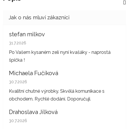
stefan milkov
Hodnocení obchodu je 5 z 5 hvězdiček.
31.7.2026
Po Vašem kysaném zelí nyní kvašáky - naprostá
špička !
Michaela Fučíková
Hodnocení obchodu je 5 z 5 hvězdiček.
30.7.2026
Kvalitní chutné výrobky. Skvělá komunikace s
obchodem. Rychlé dodání. Doporučuji.
Drahoslava Jílková
Hodnocení obchodu je 5 z 5 hvězdiček.
30.7.2026