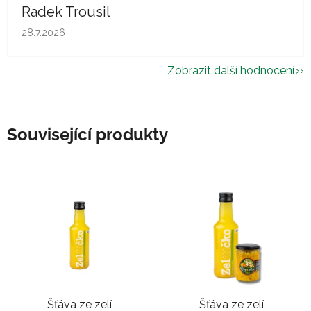
Radek Trousil
Hodnocení obchodu je 5 z 5 hvězdiček.
28.7.2026
Zobrazit další hodnocení
Související produkty
Šťáva ze zelí
Šťáva ze zelí