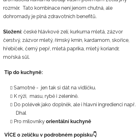
rozměr. Tato kombinace není jenom chutná, ale
dohromady je plná zdravotních benefitů.
Složení:
české hlávkové zelí, kurkuma mletá, zázvor
čerstvý, zázvor mletý, římský kmín, kardamom, skořice,
hřebíček, černý pepř, mletá paprika, mletý koriandr,
mořská sůl.
Tip do kuchyně:
Samotné - jen tak si dát na vidličku.
K rýži, masu, rybě i zelenině.
Do polévek jako doplněk, ale i hlavní ingredienci např.
Dhal
Pro milovníky
orientální kuchyně
VÍCE o zelíčku v podrobném popisku👇