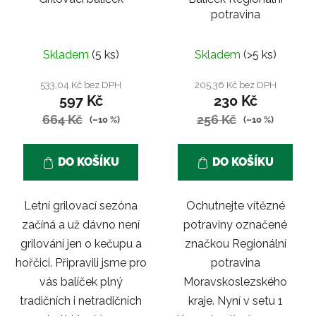
potravina
Skladem
(5 ks)
Skladem
(>5 ks)
533,04 Kč bez DPH
205,36 Kč bez DPH
597 Kč
230 Kč
664 Kč
256 Kč
(–10 %)
(–10 %)
DO KOŠÍKU
DO KOŠÍKU
Letní grilovací sezóna
Ochutnejte vítězné
začíná a už dávno není
potraviny označené
grilování jen o kečupu a
značkou Regionální
hořčici. Připravili jsme pro
potravina
vás balíček plný
Moravskoslezského
tradičních i netradičních
kraje. Nyní v setu 1