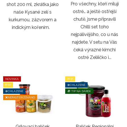
Pro všechny, kteří milují
shot 200 ml, zkrátka jako
ostré… a ještě ostřejší
naše Kysané zelí s
chutě, jsme připravili
kurkumou, zázvorem a
Chilli set toho
indickým kořením.
nejpálivějšího, co u nás
najdete. V setu na Vás
čeká výrazné kimchi
ostré Zeliíičko i...
NOVINKA
❗TIP
❗TIP
❄️CHLAZENÉ
❄️CHLAZENÉ
🎁 TIP NA DÁREK
❌NEPASTERIZOVÁNO
Grilovací balíček
Baliček Regionální