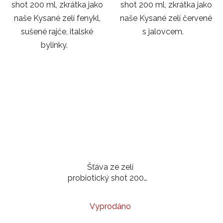
shot 200 ml, zkrátka jako
shot 200 ml, zkrátka jako
naše Kysané zelí fenykl,
naše Kysané zelí červené
sušené rajče, italské
s jalovcem.
bylinky.
Šťáva ze zelí
probiotický shot 200ml
/ Čalamáda
Vyprodáno