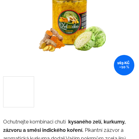
5
hvězdiček.
163 KČ
–10 %
Ochutnejte kombinaci chutí
kysaného zelí, kurkumy,
zázvoru a směsi indického koření.
Pikantní zázvor a
aromatická kurkuma dodají Vaším pokrmům zcela jiný