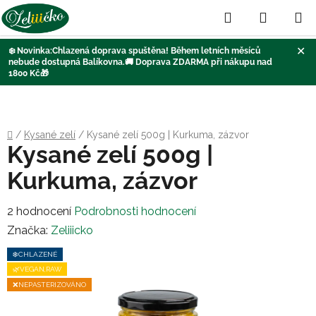
Hledat
NÁKUP
KOŠÍK
✕
❄️
Novinka:Chlazená doprava
spuštěna
! Během letních měsíců
nebude dostupná Balíkovna
.🚚
Doprava ZDARMA při nákupu nad
1800 Kč
🎁
Přejít
na
obsah
Domů
/
Kysané zelí
/
Kysané zelí 500g | Kurkuma, zázvor
Kysané zelí 500g |
Kurkuma, zázvor
Průměrné
2 hodnocení
Podrobnosti hodnocení
hodnocení
Značka:
Zeliiicko
produktu
❄️CHLAZENÉ
je
🌿VEGAN,RAW
5,0
❌NEPASTERIZOVÁNO
z