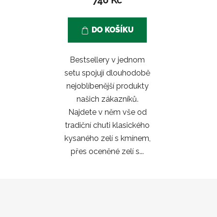
5,0
z
DO KOŠÍKU
5
hvězdiček.
Bestsellery v jednom
setu spojují dlouhodobě
nejoblíbenější produkty
našich zákazníků.
Najdete v něm vše od
tradiční chuti klasického
kysaného zelí s kmínem,
přes oceněné zelí s...
Z
á
p