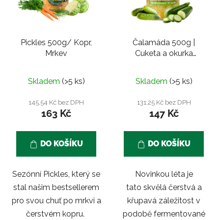
Pickles 500g/ Kopr,
Čalamáda 500g |
Mrkev
Cuketa a okurka
nakládačka
Průměrné
Skladem
(>5 ks)
Skladem
(>5 ks)
hodnocení
produktu
145,54 Kč bez DPH
131,25 Kč bez DPH
163 Kč
147 Kč
je
5,0
z
DO KOŠÍKU
DO KOŠÍKU
5
hvězdiček.
Sezónní Pickles, který se
Novinkou léta je
stal našim bestsellerem
tato skvělá čerstvá a
pro svou chuť po mrkvi a
křupavá záležitost v
čerstvém kopru.
podobě fermentované