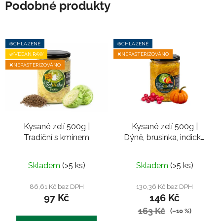
Podobné produkty
❄️CHLAZENÉ
❄️CHLAZENÉ
🌿VEGAN,RAW
❌NEPASTERIZOVÁNO
❌NEPASTERIZOVÁNO
Kysané zelí 500g |
Kysané zelí 500g |
Tradiční s kmínem
Dýně, brusinka, indické
koření
Průměrné
Skladem
(>5 ks)
Skladem
(>5 ks)
hodnocení
produktu
86,61 Kč bez DPH
130,36 Kč bez DPH
97 Kč
146 Kč
je
163 Kč
5,0
(–10 %)