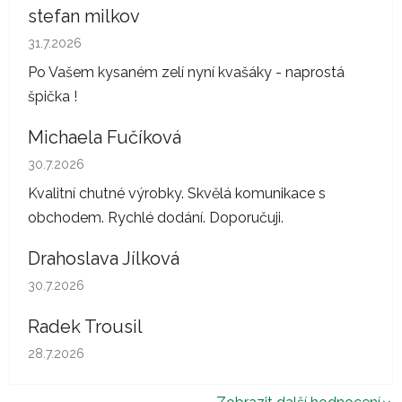
stefan milkov
Hodnocení obchodu je 5 z 5 hvězdiček.
31.7.2026
Po Vašem kysaném zelí nyní kvašáky - naprostá
špička !
Michaela Fučíková
Hodnocení obchodu je 5 z 5 hvězdiček.
30.7.2026
Kvalitní chutné výrobky. Skvělá komunikace s
obchodem. Rychlé dodání. Doporučuji.
Drahoslava Jílková
Hodnocení obchodu je 5 z 5 hvězdiček.
30.7.2026
Radek Trousil
Hodnocení obchodu je 5 z 5 hvězdiček.
28.7.2026