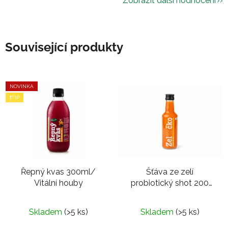
Zobrazit další hodnocení
Související produkty
NOVINKA
❗TIP
Řepný kvas 300ml/
Šťáva ze zelí
Vitální houby
probiotický shot 200
ml | Kimchi jemné
Skladem
(>5 ks)
Skladem
(>5 ks)