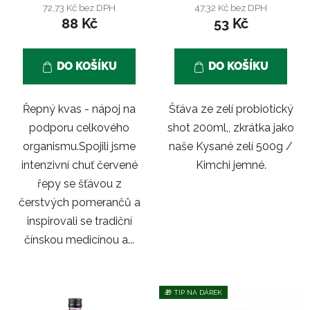
72,73 Kč bez DPH
47,32 Kč bez DPH
88 Kč
53 Kč
DO KOŠÍKU
DO KOŠÍKU
Řepný kvas - nápoj na
Šťáva ze zelí probiotický
podporu celkového
shot 200ml,, zkrátka jako
organismu.Spojili jsme
naše Kysané zelí 500g /
intenzivní chuť červené
Kimchi jemné.
řepy se šťávou z
čerstvých pomerančů a
inspirovali se tradiční
čínskou medicínou a...
🎁 TIP NA DÁREK