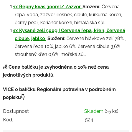
1x Řepný kvas 300ml/ Zázvor,
Složení:
Červená
řepa, voda, zázvor, česnek, cibule, kurkuma kořen,
černý pepř, koriandr koření, himalájská sůl.
1x Kysané zelí 500g | Červená řepa, křen, červená
cibul
e,
jablko
Složení:
červené hlávkové zelí 78% ,
červená řepa 10%, jablko 6%, červená cibule 3,6%
strouhaný křen 0,6%, mořská sůl.
💰 Cena balíčku je zvýhodněna o 10% než cena
jednotlivých produktů.
VÍCE o balíčku Regionální potravina v podrobném
popisku👇
Dostupnost
Skladem
(>5 ks)
Kód:
524