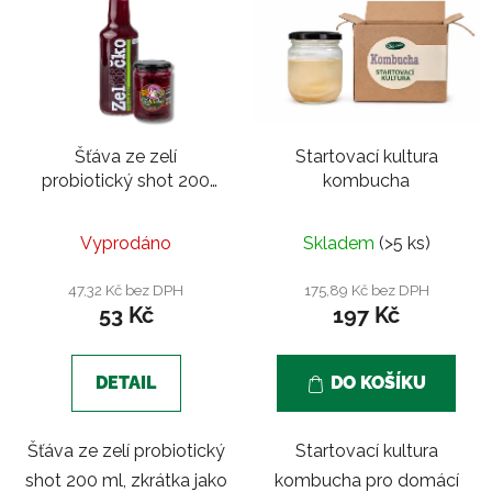
Šťáva ze zelí
Startovací kultura
probiotický shot 200
kombucha
ml |Červené zelí s
jalovcem
Vyprodáno
Skladem
(>5 ks)
47,32 Kč bez DPH
175,89 Kč bez DPH
53 Kč
197 Kč
DETAIL
DO KOŠÍKU
Šťáva ze zelí probiotický
Startovací kultura
shot 200 ml, zkrátka jako
kombucha pro domácí