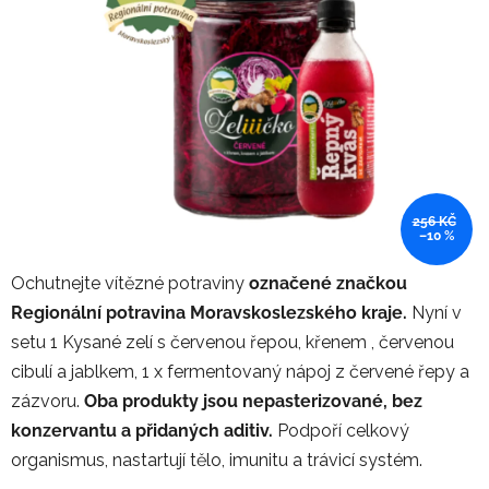
5
hvězdiček.
256 KČ
–10 %
Ochutnejte vítězné potraviny
označené značkou
Regionální potravina Moravskoslezského kraje.
Nyní v
setu 1 Kysané zelí s červenou řepou, křenem , červenou
cibulí a jablkem, 1 x fermentovaný nápoj z červené řepy a
zázvoru.
Oba produkty jsou nepasterizované, bez
konzervantu a přidaných aditiv.
Podpoří celkový
organismus, nastartují tělo, imunitu a trávicí systém.