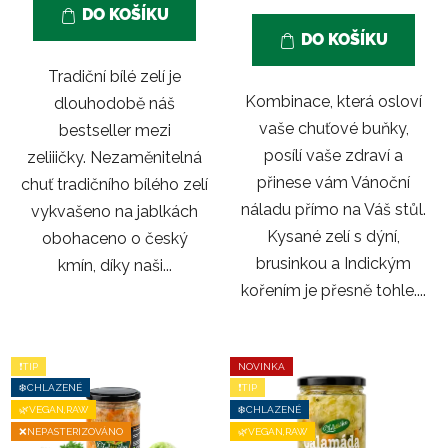
z
DO KOŠÍKU
5
DO KOŠÍKU
hvězdiček.
Tradiční bílé zelí je
Kombinace, která osloví
dlouhodobě náš
vaše chuťové buňky,
bestseller mezi
posílí vaše zdraví a
zeliiičky. Nezaměnitelná
přinese vám Vánoční
chuť tradičního bílého zelí
náladu přímo na Váš stůl.
vykvašeno na jablkách
Kysané zelí s dýní,
obohaceno o český
brusinkou a Indickým
kmín, díky naši...
kořením je přesně tohle....
❗TIP
NOVINKA
❄️CHLAZENÉ
❗TIP
🌿VEGAN,RAW
❄️CHLAZENÉ
❌NEPASTERIZOVÁNO
🌿VEGAN,RAW