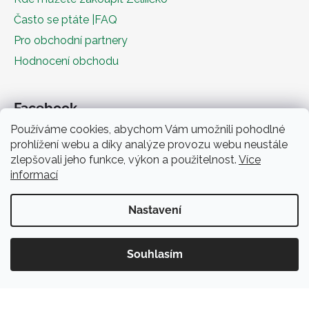
Často se ptáte |FAQ
Pro obchodní partnery
Hodnocení obchodu
Facebook
Používáme cookies, abychom Vám umožnili pohodlné
prohlížení webu a díky analýze provozu webu neustále
zlepšovali jeho funkce, výkon a použitelnost.
Více
informací
Nastavení
Obchodní podmínky
Souhlasím
Vytvořil Shoptet
Copyright 2026
Zeliiičko.cz
. Všechna práva vyhrazena.
Získejte slevu 5%