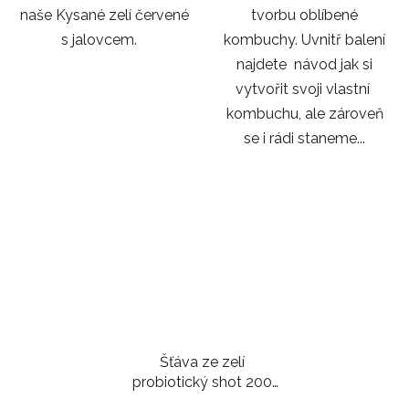
naše Kysané zelí červené
tvorbu oblíbené
s jalovcem.
kombuchy. Uvnitř balení
najdete návod jak si
vytvořit svoji vlastní
kombuchu, ale zároveň
se i rádi staneme...
Šťáva ze zelí
probiotický shot 200
ml |Kurkuma a zázvor