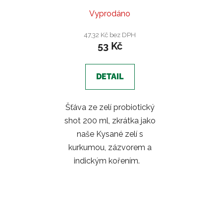
Vyprodáno
47,32 Kč bez DPH
53 Kč
DETAIL
Šťáva ze zelí probiotický
shot 200 ml, zkrátka jako
naše Kysané zelí s
kurkumou, zázvorem a
indickým kořením.