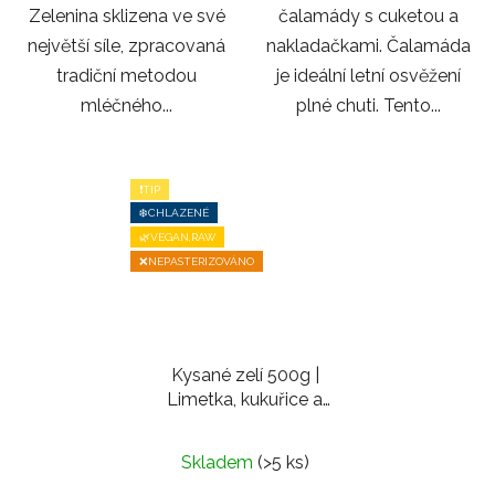
Zelenina sklizena ve své
čalamády s cuketou a
největší síle, zpracovaná
nakladačkami. Čalamáda
tradiční metodou
je ideální letní osvěžení
mléčného...
plné chuti. Tento...
❗TIP
❄️CHLAZENÉ
🌿VEGAN,RAW
❌NEPASTERIZOVÁNO
Kysané zelí 500g |
Limetka, kukuřice a
mexické koření
Skladem
(>5 ks)