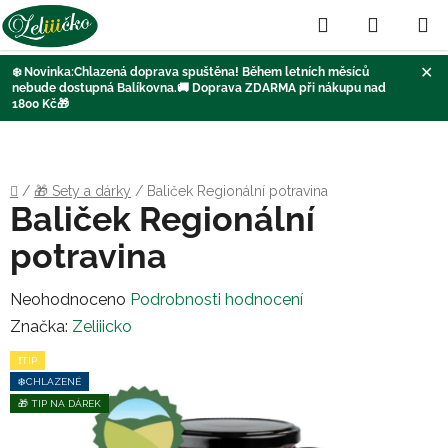
Hledat
NÁKUP
KOŠÍK
✕
❄️
Novinka:Chlazená doprava
spuštěna
! Během letních měsíců
nebude dostupná Balíkovna
.🚚
Doprava ZDARMA při nákupu nad
1800 Kč
🎁
Přejít
na
obsah
Domů
/
🎁 Sety a dárky
/
Baliček Regionální potravina
Baliček Regionální
potravina
Průměrné
Neohodnoceno
Podrobnosti hodnocení
hodnocení
Značka:
Zeliiicko
produktu
❗TIP
je
❄️CHLAZENÉ
0,0
🎁 TIP NA DÁREK
z