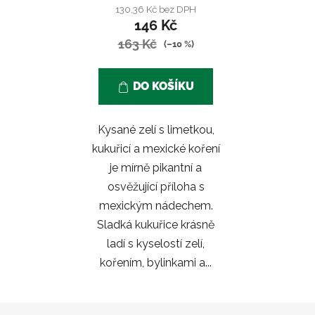
130,36 Kč bez DPH
146 Kč
163 Kč
(–10 %)
DO KOŠÍKU
Kysané zelí s limetkou,
kukuřicí a mexické koření
je mírně pikantní a
osvěžující příloha s
mexickým nádechem.
Sladká kukuřice krásně
ladí s kyselostí zelí,
kořením, bylinkami a...
Z