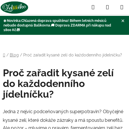
Hledat
NÁKUP
KOŠÍK
✕
❄️
Novinka:Chlazená doprava
spuštěna
! Během letních měsíců
nebude dostupná Balíkovna
.🚚
Doprava ZDARMA při nákupu nad
1800 Kč
🎁
Přejít
na
obsah
Domů
/
Blog
/
Proč zařadit kysané zelí do každodenního jídelníčku?
Proč zařadit kysané zelí
do každodenního
jídelníčku?
Jedna z nejvíc podceňovaných superpotravin? Obyčejné
kysané zelí, které dokáže zázraky a má spoustu benefitů.
Ale pozor – mluvíme o pravém, fermentovaném zelí bez