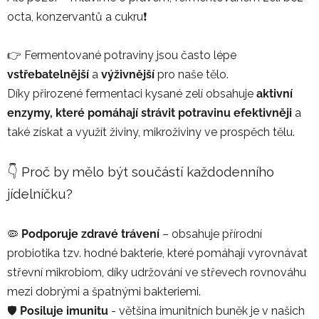
octa, konzervantů a cukru❗️
👉 Fermentované potraviny jsou často lépe
vstřebatelnější
a
výživnější
pro naše tělo.
Díky přirozené fermentaci kysané zelí obsahuje
aktivní
enzymy, které pomáhají strávit potravinu efektivněji
a
také získat a využít živiny, mikroživiny ve prospěch tělu.
👇 Proč by mělo být součástí každodenního
jídelníčku?
🦠
Podporuje zdravé trávení
– obsahuje přírodní
probiotika tzv. hodné bakterie, které pomáhají vyrovnávat
střevní mikrobiom, díky udržování ve střevech rovnováhu
mezi dobrými a špatnými bakteriemi.
🛡️
Posiluje imunitu
- většina imunitních buněk je v našich