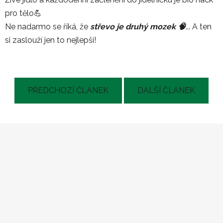
pro tělo💪
Ne nadarmo se říká, že
střevo je druhý mozek 🧠
... A ten
si zaslouží jen to nejlepší!
PŘEDCHOZÍ ČLÁNEK
DALŠÍ ČLÁNEK
Z
á
p
a
t
í