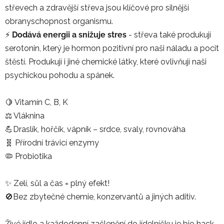
střevech a zdravější střeva jsou klíčové pro silnější
obranyschopnost organismu.
⚡
Dodává energii a snižuje stres
- střeva také produkují
serotonin, který je hormon pozitivní pro naši náladu a pocit
štěstí. Produkují i jiné chemické látky, které ovlivňují naši
psychickou pohodu a spánek.
🍋 Vitamín C, B, K
⚖️ Vláknina
💪Draslík, hořčík, vápník – srdce, svaly, rovnováha
🧬 Přírodní trávicí enzymy
🦠 Probiotika
✨ Zelí, sůl a čas = plný efekt!
🚫Bez zbytečné chemie, konzervantů a jiných aditiv.
Živé jídlo a každodenní začlenění do jídelníčku je bio hack