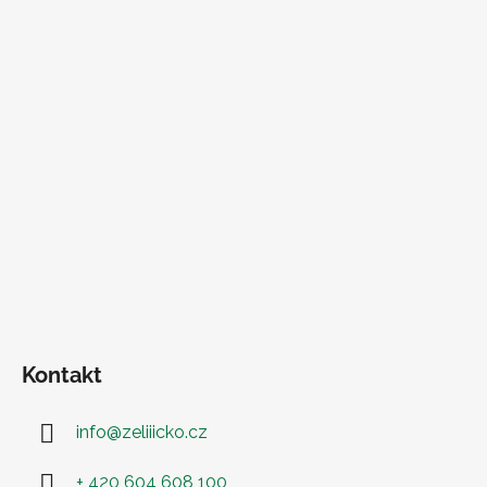
Kontakt
info
@
zeliiicko.cz
+ 420 604 608 100