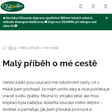
Hledat
NÁKUP
KOŠÍK
✕
❄️
Novinka:Chlazená doprava
spuštěna
! Během letních měsíců
nebude dostupná Balíkovna
.🚚
Doprava ZDARMA při nákupu nad
1800 Kč
🎁
Přejít
na
obsah
Domů
/
Blog
/
Malý příběh o mé cestě
Malý příběh o mé cestě
Vaření a jídlo jsou součástí mé celoživotní cesty. Už v
mládí jsem pochopil, že mám určité dary a že je potřeba je
vracet světu zpátky. Možná to zní jako klišé, ale mou
inspirací byla babička, důležitá součást mého dětství –
dodnes si pamatuju, jak jsem jí koukal pod ruce a