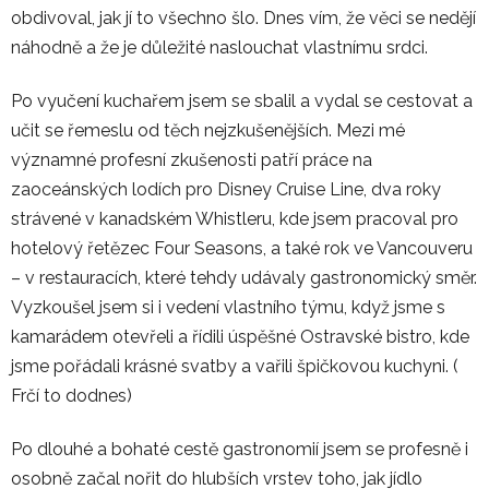
obdivoval, jak jí to všechno šlo. Dnes vím, že věci se nedějí
náhodně a že je důležité naslouchat vlastnímu srdci.
Po vyučení kuchařem jsem se sbalil a vydal se cestovat a
učit se řemeslu od těch nejzkušenějších. Mezi mé
významné profesní zkušenosti patří práce na
zaoceánských lodích pro Disney Cruise Line, dva roky
strávené v kanadském Whistleru, kde jsem pracoval pro
hotelový řetězec Four Seasons, a také rok ve Vancouveru
– v restauracích, které tehdy udávaly gastronomický směr.
Vyzkoušel jsem si i vedení vlastního týmu, když jsme s
kamarádem otevřeli a řídili úspěšné Ostravské bistro, kde
jsme pořádali krásné svatby a vařili špičkovou kuchyni. (
Frčí to dodnes)
Po dlouhé a bohaté cestě gastronomií jsem se profesně i
osobně začal nořit do hlubších vrstev toho, jak jídlo