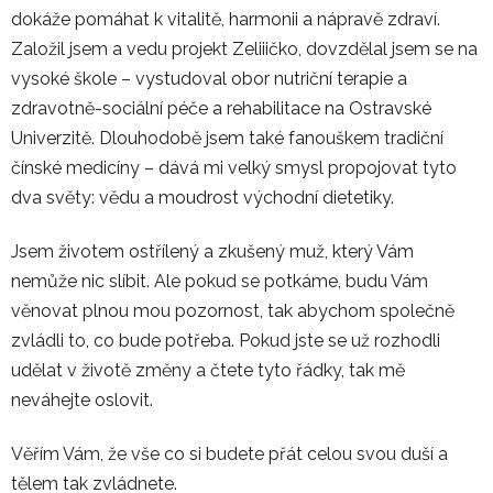
dokáže pomáhat k vitalitě, harmonii a nápravě zdraví.
Založil jsem a vedu projekt Zeliiičko, dovzdělal jsem se na
vysoké škole – vystudoval obor nutriční terapie a
zdravotně-sociální péče a rehabilitace na Ostravské
Univerzitě. Dlouhodobě jsem také fanouškem tradiční
čínské medicíny – dává mi velký smysl propojovat tyto
dva světy: vědu a moudrost východní dietetiky.
Jsem životem ostřílený a zkušený muž, který Vám
nemůže nic slíbit. Ale pokud se potkáme, budu Vám
věnovat plnou mou pozornost, tak abychom společně
zvládli to, co bude potřeba. Pokud jste se už rozhodli
udělat v životě změny a čtete tyto řádky, tak mě
neváhejte oslovit.
Věřím Vám, že vše co si budete přát celou svou duší a
tělem tak zvládnete.