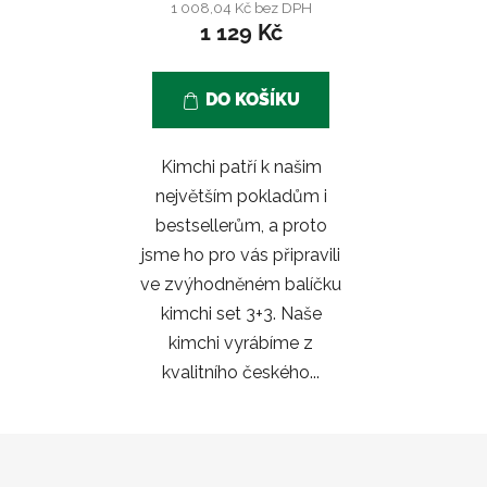
1 008,04 Kč bez DPH
1 129 Kč
DO KOŠÍKU
Kimchi patří k našim
největším pokladům i
bestsellerům, a proto
jsme ho pro vás připravili
ve zvýhodněném balíčku
kimchi set 3+3. Naše
kimchi vyrábíme z
kvalitního českého...
Z
á