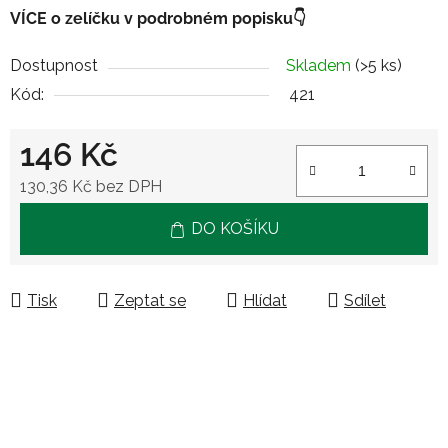
VÍCE o zelíčku v podrobném popisku👇
Dostupnost
Skladem
(>5 ks)
Kód:
421
146 Kč
130,36 Kč bez DPH
Měrná cena:
DO KOŠÍKU
Tisk
Zeptat se
Hlídat
Sdílet