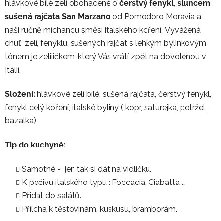
hlávkové bílé zelí obohacené o
čerstvý fenykl
,
sluncem
sušená rajčata San Marzano
od Pomodoro Moravia a
naši ručně míchanou směsí italského koření. Vyvážená
chuť zelí, fenyklu, sušených rajčat s lehkým bylinkovým
tónem je zeliiičkem, který Vás vrátí zpět na dovolenou v
Itálií.
Složení:
hlávkové zelí bílé, sušená rajčata, čerstvý fenykl,
fenykl celý koření, italské byliny ( kopr, saturejka, petržel,
bazalka)
Tip do kuchyně:
Samotné - jen tak si dát na vidličku.
K pečivu italského typu : Foccacia, Ciabatta ...
Přidat do salátů.
Příloha k těstovinám, kuskusu, bramborám.