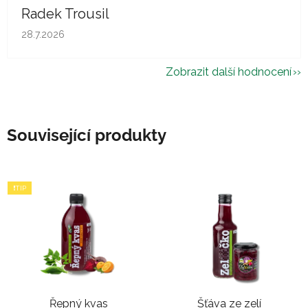
Radek Trousil
Hodnocení obchodu je 5 z 5 hvězdiček.
28.7.2026
Zobrazit další hodnocení
Související produkty
❗TIP
Řepný kvas
Šťáva ze zelí