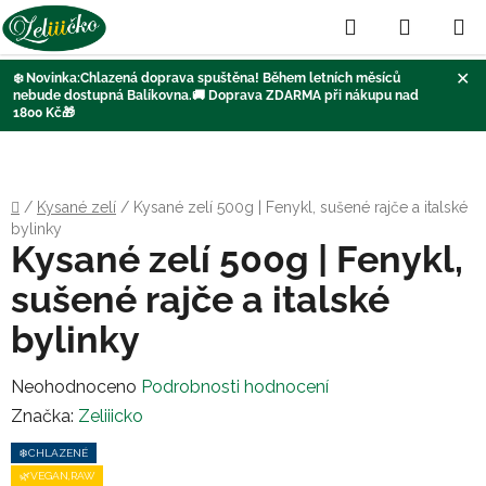
Hledat
NÁKUP
KOŠÍK
✕
❄️
Novinka:Chlazená doprava
spuštěna
! Během letních měsíců
nebude dostupná Balíkovna
.🚚
Doprava ZDARMA při nákupu nad
1800 Kč
🎁
Přejít
na
obsah
Domů
/
Kysané zelí
/
Kysané zelí 500g | Fenykl, sušené rajče a italské
bylinky
Kysané zelí 500g | Fenykl,
sušené rajče a italské
bylinky
Průměrné
Neohodnoceno
Podrobnosti hodnocení
hodnocení
Značka:
Zeliiicko
produktu
❄️CHLAZENÉ
je
🌿VEGAN,RAW