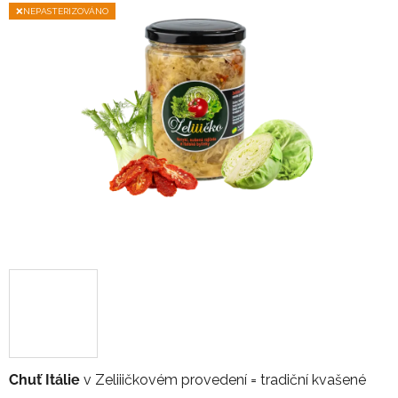
0,0
❌NEPASTERIZOVÁNO
z
5
hvězdiček.
Chuť Itálie
v Zeliiičkovém provedení = tradiční kvašené