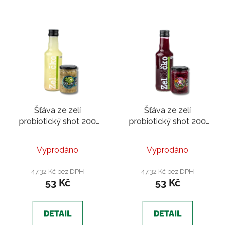
Šťáva ze zelí
Šťáva ze zelí
probiotický shot 200
probiotický shot 200
ml | Mořské řasy
ml |Červené zelí s
jalovcem
Vyprodáno
Vyprodáno
47,32 Kč bez DPH
47,32 Kč bez DPH
53 Kč
53 Kč
DETAIL
DETAIL