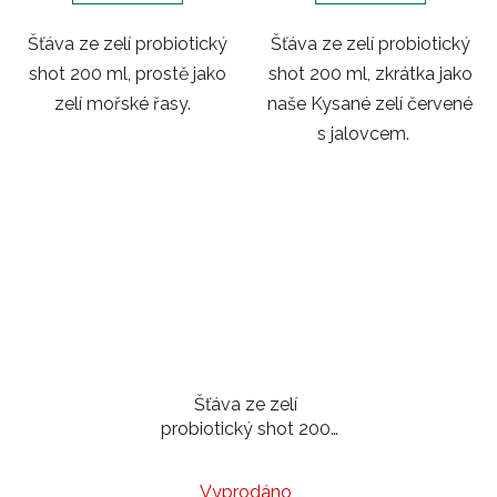
Šťáva ze zelí probiotický
Šťáva ze zelí probiotický
shot 200 ml, prostě jako
shot 200 ml, zkrátka jako
zelí mořské řasy.
naše Kysané zelí červené
s jalovcem.
Šťáva ze zelí
probiotický shot 200
ml | Tradiční s kmínem
Vyprodáno