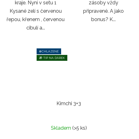
kraje. Nyní v setu 1
zásoby vždy
Kysané zelí s červenou
připravené. A jako
řepou, křenem , červenou
bonus? K...
cibulí a...
❄️CHLAZENÉ
🎁 TIP NA DÁREK
Kimchi 3+3
Skladem
(>5 ks)