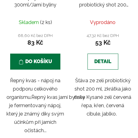
300ml/Jarní byliny
probiotický shot 200
ml | Řepa, cibule, křen,
jablko
Skladem
(2 ks)
Vyprodáno
68,60 Kč bez DPH
47,32 Kč bez DPH
83 Kč
53 Kč
DO KOŠÍKU
DETAIL
Řepný kvas - nápoj na
Šťáva ze zelí probiotický
podporu celkového
shot 200 ml, zkrátka jako
organismu.Řepný kvas jarní bylinky
naše Kysané zelí červená
je fermentovaný nápoj,
řepa, křen, červená
který je známý díky svým
cibule, jablko.
účinkům při jarních
očistách...