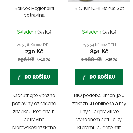
Baliček Regionální
BIO KIMCHI Bonus Set
potravina
Skladem
(>5 ks)
Skladem
(>5 ks)
205,36 Kč bez DPH
795,54 Kč bez DPH
230 Kč
891 Kč
256 Kč
1 188 Kč
(–10 %)
(–25 %)
DO KOŠÍKU
DO KOŠÍKU
Ochutnejte vítězné
BIO podoba kimchi je u
potraviny označené
zákazníku oblíbená a my
značkou Regionální
ji nyní připravili ve
potravina
výhodném setu, díky
Moravskoslezského
kterému budete mít