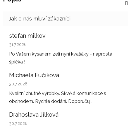
stefan milkov
Hodnocení obchodu je 5 z 5 hvězdiček.
31.7.2026
Po Vašem kysaném zelí nyní kvašáky - naprostá
špička !
Michaela Fučíková
Hodnocení obchodu je 5 z 5 hvězdiček.
30.7.2026
Kvalitní chutné výrobky. Skvělá komunikace s
obchodem. Rychlé dodání. Doporučuji.
Drahoslava Jílková
Hodnocení obchodu je 5 z 5 hvězdiček.
30.7.2026