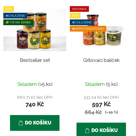
❗TIP
NOVINKA
❄️CHLAZENÉ
❗TIP
🎁 TIP NA DÁREK
❄️CHLAZENÉ
❌NEPASTERIZOVÁNO
Bestseller set
Grilovací balíček
Průměrné
Skladem
(>5 ks)
Skladem
(5 ks)
hodnocení
produktu
660,71 Kč bez DPH
533,04 Kč bez DPH
740 Kč
597 Kč
je
5,0
664 Kč
(–10 %)
z
DO KOŠÍKU
5
DO KOŠÍKU