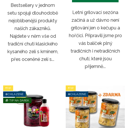
hvězdiček.
Bestsellery v jednom
Letní grilovací sezóna
setu spojují dlouhodobě
začíná a už dávno není
nejoblíbenější produkty
grilování jen o kečupu a
našich zákazníků.
hořčici. Připravili jsme pro
Najdete v něm vše od
vás balíček plný
tradiční chuti klasického
tradičních i netradičních
kysaného zelí s kmínem,
chutí, které jsou
přes oceněné zelí s...
příjemně...
❗TIP
❗TIP
❄️CHLAZENÉ
❄️CHLAZENÉ
🎁 TIP NA DÁREK