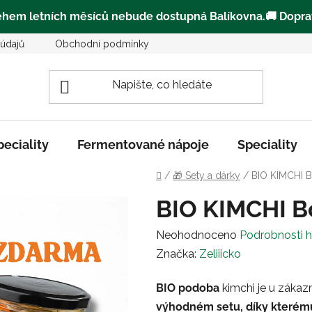
ěhem letních měsíců
nebude dostupná Balíkovna
.🚚
Dopra
údajů
Obchodní podmínky
Kde můžete zakoupit Zeliiičk
peciality
Fermentované nápoje
Speciality
Domů
/
🎁 Sety a dárky
/
BIO KIMCHI B
BIO KIMCHI B
Průměrné
Neohodnoceno
Podrobnosti 
hodnocení
Značka:
Zeliiicko
produktu
BIO podoba
kimchi je u zákaz
je
výhodném setu, díky kterému
0,0