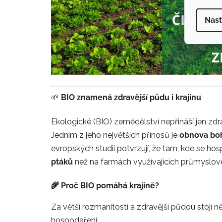
Nast
🌱
BIO znamená zdravější půdu i krajinu
Ekologické (BIO) zemědělství nepřináší jen zdra
Jedním z jeho největších přínosů je
obnova boh
evropských studií potvrzují, že tam, kde se hos
ptáků
než na farmách využívajících průmyslov
🌾 Proč BIO pomáhá krajině?
Za větší rozmanitostí a zdravější půdou stojí n
hospodaření: