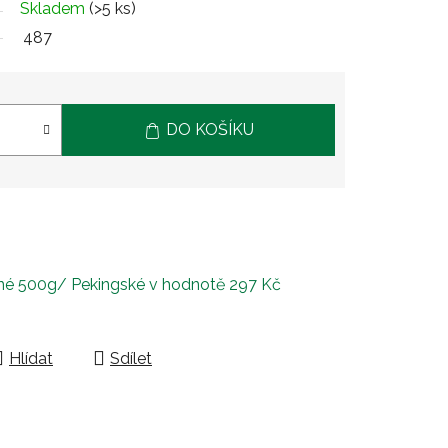
Skladem
(>5 ks)
487
DO KOŠÍKU
mné 500g/ Pekingské
v hodnotě 297 Kč
Hlídat
Sdílet