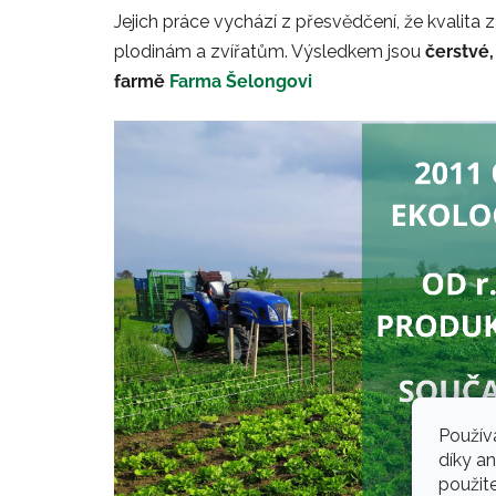
Jejich práce vychází z přesvědčení, že kvalita z
plodinám a zvířatům. Výsledkem jsou
čerstvé,
farmě
Farma Šelongovi
Použív
díky a
použit