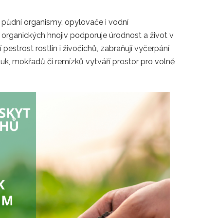
í půdní organismy, opylovače i vodní
organických hnojiv podporuje úrodnost a život v
í pestrost rostlin i živočichů, zabraňují vyčerpání
luk, mokřadů či remízků vytváří prostor pro volně