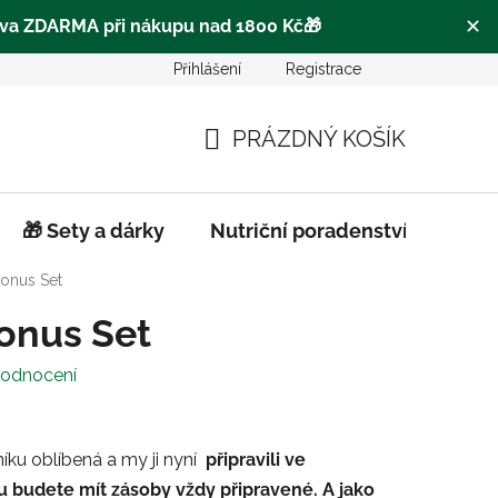
✕
va ZDARMA při nákupu nad 1800 Kč
🎁
Přihlášení
Registrace
o
Často se ptáte |FAQ
Pro obchodní partnery
Hodn
PRÁZDNÝ KOŠÍK
NÁKUPNÍ
KOŠÍK
🎁 Sety a dárky
Nutriční poradenství
Biod
onus Set
onus Set
hodnocení
níku oblíbená
a my ji nyní
připravili ve
 budete mít zásoby vždy připravené.
A jako