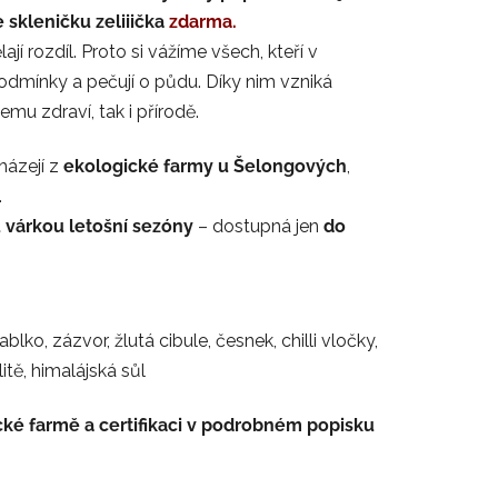
 skleničku zeliiička
zdarma.
jí rozdíl. Proto si vážíme všech, kteří v
podmínky a pečují o půdu. Díky nim vzniká
emu zdraví, tak i přírodě.
ázejí z
ekologické farmy u Šelongových
,
.
 várkou letošní sezóny
– dostupná jen
do
ablko, zázvor, žlutá cibule, česnek, chilli vločky,
tě, himalájská sůl
cké farmě a certifikaci v podrobném popisku