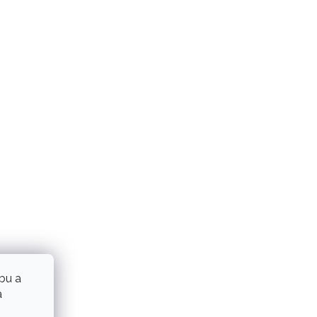
bu a
a