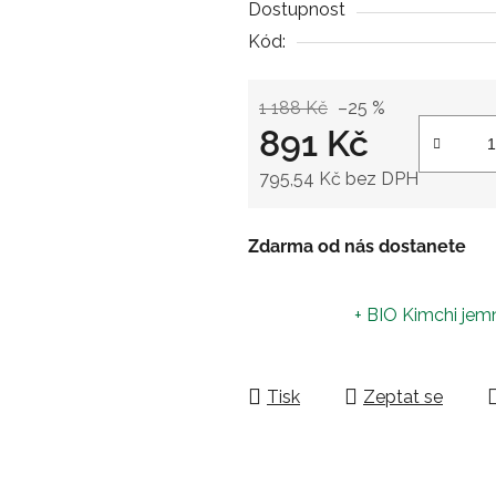
Dostupnost
Kód:
1 188 Kč
–25 %
891 Kč
795,54 Kč bez DPH
Měrná cena:
Zdarma od nás dostanete
+ BIO Kimchi je
Tisk
Zeptat se