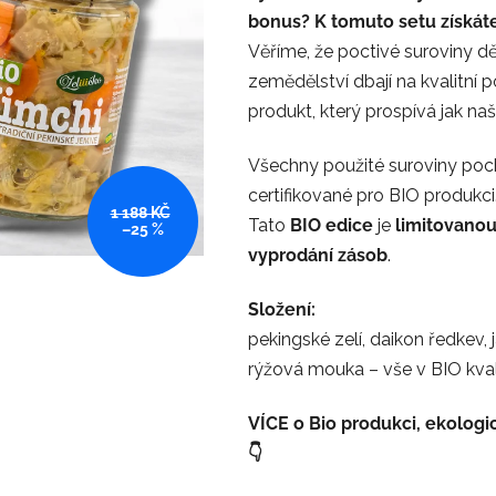
bonus? K tomuto setu získáte
z
Věříme, že poctivé suroviny děla
5
zemědělství dbají na kvalitní 
hvězdiček.
produkt, který prospívá jak naš
Všechny použité suroviny poch
certifikované pro BIO produkci
1 188 KČ
Tato
BIO edice
je
limitovanou
–25 %
vyprodání zásob
.
Složení:
pekingské zelí, daikon ředkev, j
rýžová mouka – vše v BIO kvali
VÍCE o Bio produkci, ekologi
👇