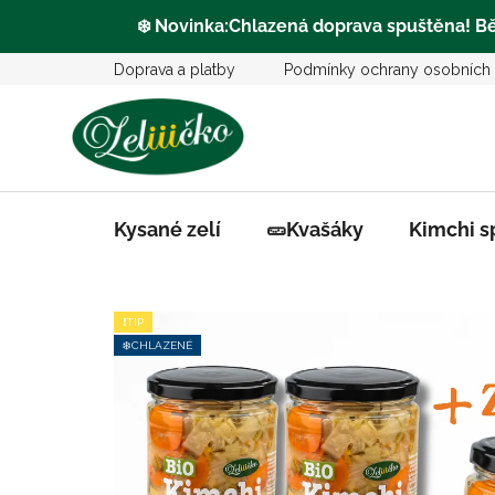
❄️
Novinka:Chlazená doprava
spuštěna
! B
Přejít
Doprava a platby
Podmínky ochrany osobních 
na
obsah
Kysané zelí
🥒Kvašáky
Kimchi s
❗TIP
❄️CHLAZENÉ