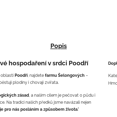
Popis
vé hospodaření v srdci Poodří
Dop
 oblasti
Poodří
, najdete
farmu Šelongových
–
Kate
stují plodiny i chovají zvířata.
Hmo
ogických zásad
, a naším cílem je pečovat o půdu i
ace. Na tradici našich předků jsme navázali nejen
je pro nás posláním a způsobem života
."