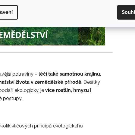
avení
Souh
vější potraviny –
léčí také samotnou krajinu
.
atství života v zemědělské přírodě
. Desítky
podaří ekologicky, je
více rostlin, hmyzu i
é postupy.
ěkolik klíčových principů ekologického