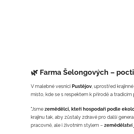
🌿 Farma Šelongových – pocti
V malebné vesnici
Pustějov
, uprostřed krajinné
místo, kde se s respektem k přírodě a tradicím pě
"Jsme
zemědělci, kteří hospodaří podle ekol
krajinu tak, aby zůstaly zdravé pro další gener
pracovně, ale i životním stylem –
zemědělství 