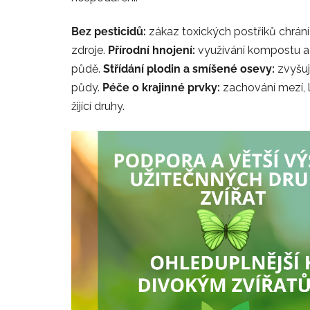
Bez pesticidů:
zákaz toxických postřiků chrán
zdroje.
Přírodní hnojení:
využívání kompostu a 
půdě.
Střídání plodin a smíšené osevy:
zvyšuj
půdy.
Péče o krajinné prvky:
zachování mezí, 
žijící druhy.