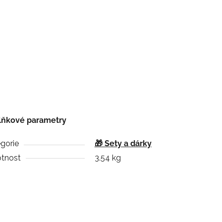
lňkové parametry
gorie
🎁 Sety a dárky
tnost
3.54 kg