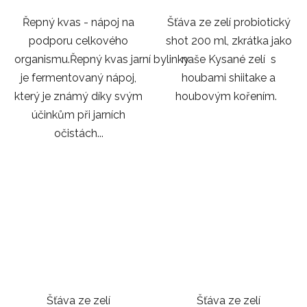
Řepný kvas - nápoj na
Šťáva ze zelí probiotický
podporu celkového
shot 200 ml, zkrátka jako
organismu.Řepný kvas jarní bylinky
naše Kysané zelí s
je fermentovaný nápoj,
houbami shiitake a
který je známý díky svým
houbovým kořením.
účinkům při jarních
očistách...
Šťáva ze zelí
Šťáva ze zelí