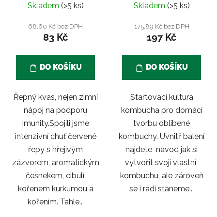
Skladem
(>5 ks)
Skladem
(>5 ks)
68,60 Kč bez DPH
175,89 Kč bez DPH
83 Kč
197 Kč
DO KOŠÍKU
DO KOŠÍKU
Řepný kvas, nejen zimní
Startovací kultura
nápoj na podporu
kombucha pro domácí
Imunity.Spojili jsme
tvorbu oblíbené
intenzivní chuť červené
kombuchy. Uvnitř balení
řepy s hřejivým
najdete návod jak si
zázvorem, aromatickým
vytvořit svoji vlastní
česnekem, cibulí,
kombuchu, ale zároveň
kořenem kurkumou a
se i rádi staneme...
kořením. Tahle...