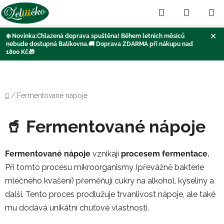
Hledat
NÁKUP
KOŠÍK
✕
❄️
Novinka:Chlazená doprava
spuštěna
! Během letních měsíců
nebude dostupná Balíkovna
.🚚
Doprava ZDARMA při nákupu nad
1800 Kč
🎁
Přejít
na
obsah
Domů
/
Fermentované nápoje
🥤 Fermentované nápoje
Fermentované nápoje
vznikají
procesem fermentace.
Při tomto procesu mikroorganismy (převážně bakterie
mléčného kvašení) přeměňují cukry na alkohol, kyseliny a
další. Tento proces prodlužuje trvanlivost nápoje, ale také
mu dodává unikátní chuťové vlastnosti.