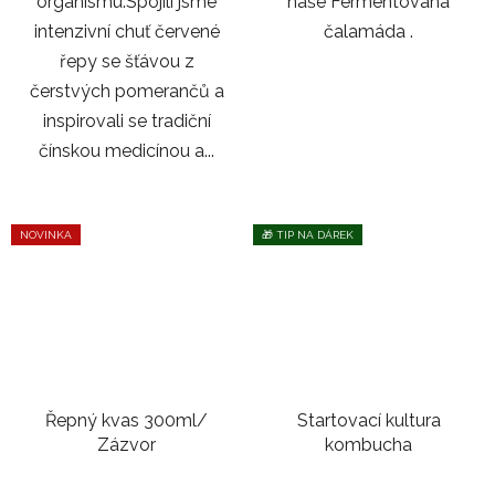
organismu.Spojili jsme
naše Fermentovaná
intenzivní chuť červené
čalamáda .
řepy se šťávou z
čerstvých pomerančů a
inspirovali se tradiční
čínskou medicínou a...
NOVINKA
🎁 TIP NA DÁREK
Řepný kvas 300ml/
Startovací kultura
Zázvor
kombucha