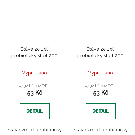
Šťáva ze zelí
Šťáva ze zelí
probiotický shot 200
probiotický shot 200
ml | Dýně, brusinka
ml | Fenykl, sušené
Indické koření
rajče, italské bylinky
Vyprodáno
Vyprodáno
47,32 Kč bez DPH
47,32 Kč bez DPH
53 Kč
53 Kč
DETAIL
DETAIL
Šťáva ze zelí probiotický
Šťáva ze zelí probiotický