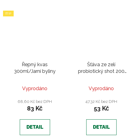
❗TIP
Řepný kvas
Šťáva ze zelí
300ml/Jarní byliny
probiotický shot 200
ml | shiitake a
houbovým kořením
Vyprodáno
Vyprodáno
68,60 Kč bez DPH
47,32 Kč bez DPH
83 Kč
53 Kč
DETAIL
DETAIL