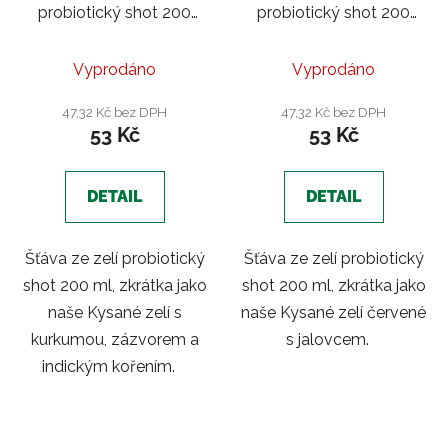
probiotický shot 200
probiotický shot 200
ml |Kurkuma a zázvor
ml |Červené zelí s
jalovcem
Vyprodáno
Vyprodáno
47,32 Kč bez DPH
47,32 Kč bez DPH
53 Kč
53 Kč
DETAIL
DETAIL
Šťáva ze zelí probiotický
Šťáva ze zelí probiotický
shot 200 ml, zkrátka jako
shot 200 ml, zkrátka jako
naše Kysané zelí s
naše Kysané zelí červené
kurkumou, zázvorem a
s jalovcem.
indickým kořením.