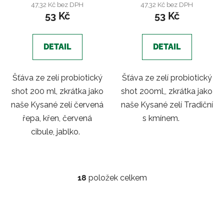
47,32 Kč bez DPH
47,32 Kč bez DPH
53 Kč
53 Kč
DETAIL
DETAIL
Šťáva ze zelí probiotický
Šťáva ze zelí probiotický
shot 200 ml, zkrátka jako
shot 200ml,, zkrátka jako
naše Kysané zelí červená
naše Kysané zelí Tradiční
řepa, křen, červená
s kmínem.
cibule, jablko.
18
položek celkem
O
v
l
á