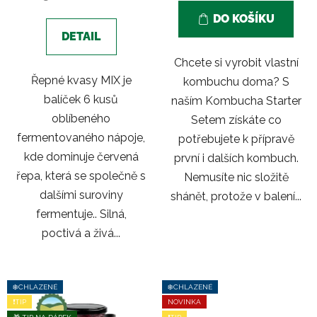
DO KOŠÍKU
DETAIL
Chcete si vyrobit vlastní
Řepné kvasy MIX je
kombuchu doma? S
balíček 6 kusů
naším Kombucha Starter
oblíbeného
Setem získáte co
fermentovaného nápoje,
potřebujete k přípravě
kde dominuje červená
první i dalších kombuch.
řepa, která se společně s
Nemusíte nic složitě
dalšími suroviny
shánět, protože v balení...
fermentuje.. Silná,
poctivá a živá...
❄️CHLAZENÉ
❄️CHLAZENÉ
❗TIP
NOVINKA