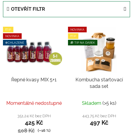
e
OTEVŘÍT FILTR
n
í
V
p
❗TIP
NOVINKA
ý
r
NOVINKA
❗TIP
p
o
❄️CHLAZENÉ
🎁 TIP NA DÁREK
i
d
s
u
p
k
r
t
Řepné kvasy MIX 5+1
Kombucha startovací
o
ů
sada set
d
u
k
Momentálně nedostupné
Skladem
(>5 ks)
t
351,24 Kč bez DPH
443,75 Kč bez DPH
ů
425 Kč
497 Kč
508 Kč
(–16 %)