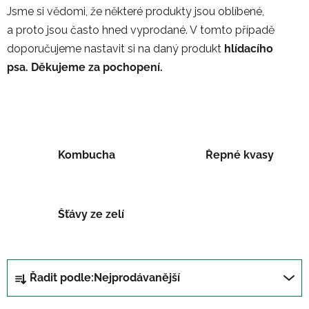
Jsme
si
vědomi
,
že některé produkty jsou
oblíbené
,
a
proto
jsou
často
hned
vyprodané
.
V
tomto
případě
doporučujeme
nastavit
si
na
daný
produkt
hlídacího
psa
.
Děkujeme za pochopení.
Kombucha
Řepné kvasy
Šťávy ze zelí
Ř
Řadit podle:
Nejprodávanější
a
z