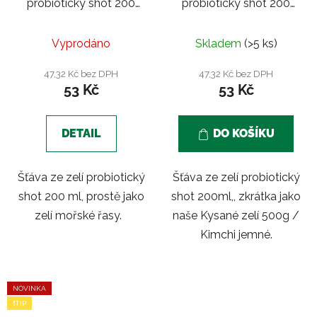
probiotický shot 200
probiotický shot 200
ml | Mořské řasy
ml | Kimchi jemné
Vyprodáno
Skladem
(>5 ks)
47,32 Kč bez DPH
47,32 Kč bez DPH
53 Kč
53 Kč
DETAIL
DO KOŠÍKU
Šťáva ze zelí probiotický
Šťáva ze zelí probiotický
shot 200 ml, prostě jako
shot 200ml,, zkrátka jako
zelí mořské řasy.
naše Kysané zelí 500g /
Kimchi jemné.
NOVINKA
❗TIP