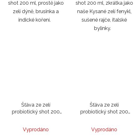
shot 200 ml, prostě jako
shot 200 ml, zkrátka jako
zelí dýně, brusinka a
naše Kysané zelí fenykl,
indické koření.
sušené rajče, italské
bylinky.
Šťáva ze zelí
Šťáva ze zelí
probiotický shot 200
probiotický shot 200
ml | Řepa, cibule, křen,
ml | Tradiční s kmínem
jablko
Vyprodáno
Vyprodáno