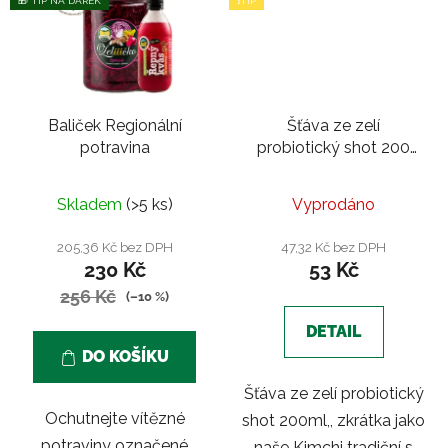
🎁 TIP NA DÁREK
❗TIP
Baliček Regionální
Šťáva ze zelí
potravina
probiotický shot 200
ml | Kimchi s
medvědím česnekem
Skladem
(>5 ks)
Vyprodáno
205,36 Kč bez DPH
47,32 Kč bez DPH
230 Kč
53 Kč
256 Kč
(–10 %)
DETAIL
DO KOŠÍKU
Šťáva ze zelí probiotický
Ochutnejte vítězné
shot 200ml,, zkrátka jako
potraviny označené
naše Kimchi tradiční s