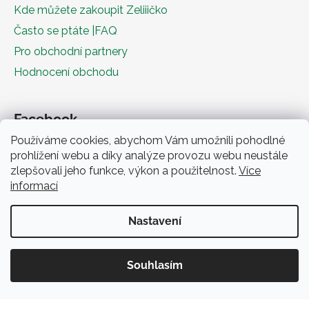
Kde můžete zakoupit Zeliiičko
Často se ptáte |FAQ
Pro obchodní partnery
Hodnocení obchodu
Facebook
Používáme cookies, abychom Vám umožnili pohodlné
prohlížení webu a díky analýze provozu webu neustále
zlepšovali jeho funkce, výkon a použitelnost.
Více
informací
Nastavení
Obchodní podmínky
Souhlasím
Vytvořil Shoptet
Copyright 2026
Zeliiičko.cz
. Všechna práva vyhrazena.
Získejte slevu 5%