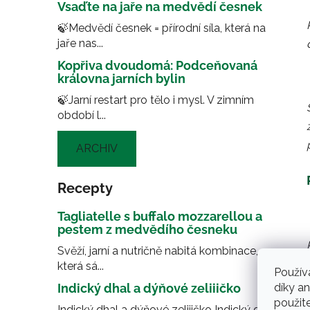
Vsaďte na jaře na medvědí česnek
🍃Medvědí česnek = přírodní síla, která na
jaře nas...
Kopřiva dvoudomá: Podceňovaná
královna jarních bylin
🍃Jarní restart pro tělo i mysl. V zimním
období l...
ARCHIV
Recepty
Tagliatelle s buffalo mozzarellou a
pestem z medvědího česneku
Svěží, jarní a nutričně nabitá kombinace,
která sá...
Použív
díky a
Indický dhal a dýňové zeliiičko
použit
Indický dhal a dýňové zeliiičko Indický dhal