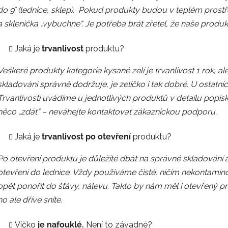
do 9° (lednice, sklep). Pokud produkty budou v teplém prostřed
a sklenička „vybuchne“. Je potřeba brát zřetel, že naše produkt
Jaká je
trvanlivost
produktu?
Veškeré produkty kategorie kysané zelí je trvanlivost 1 rok, 
skladování správně dodržuje, je zelíčko i tak dobré. U ostat
Trvanlivosti uvádíme u jednotlivých produktů v detailu po
něco „zdát“ – neváhejte kontaktovat zákaznickou podporu.
Jaká je
trvanlivost
po otevření
produktu?
Po otevření produktu je důležité dbát na správné skladování a
otevření do lednice. Vždy používáme čisté, ničím nekontamin
opět ponořit do šťávy, nálevu. Takto by nám měl i otevřený p
ho ale dříve sníte.
Víčko
je nafouklé.
Není to závadné?