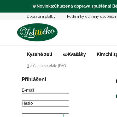
❄️
Novinka:Chlazená doprava
spuštěna
! B
Přejít
Doprava a platby
Podmínky ochrany osobních 
na
obsah
Kysané zelí
🥒Kvašáky
Kimchi s
Domů
/
Často se ptáte |FAQ
P
Přihlášení
o
s
E-mail
t
r
Heslo
a
n