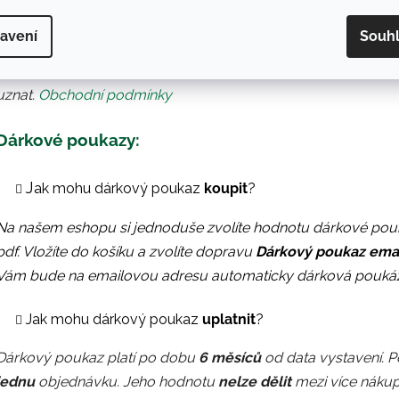
Nevyzvednul
jsem si objednávku, můžete mi zaslat obj
avení
Souh
Pokud jste si nevyzvedli objednávku a vrátí se nám zpět jako 
znehodnocena. ‼️ Prosíme, objednávky si vždy vyzvedněte. 
uznat.
Obchodní podmínky
Dárkové poukazy:
J
ak mohu dárkový poukaz
koupit
?
Na našem eshopu si jednoduše zvolíte hodnotu dárkové poukáz
pdf. Vložíte do košíku a zvolíte dopravu
Dárkový poukaz emai
Vám bude na emailovou adresu automaticky dárková poukázk
Jak mohu dárkový poukaz
uplatnit
?
Dárkový poukaz
platí po dobu
6 měsíců
od data vystavení. P
jednu
objednávku
. Jeho hodnotu
nelze dělit
mezi více náku