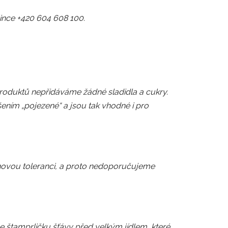
ince +420 604 608 100.
produktů nepřidáváme žádné sladidla a cukry.
ením „pojezené“ a jsou tak vhodné i pro
inovou toleranci, a proto nedoporučujeme
 štamprličku šťávy před velkým jídlem, které