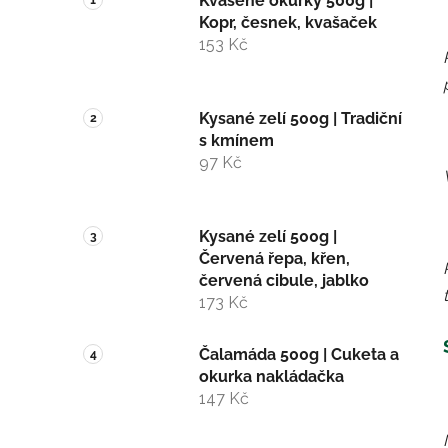
Kvašené okurky 500g |
Kopr, česnek, kvašaček
153 Kč
Kysané zelí 500g | Tradiční
s kmínem
97 Kč
Kysané zelí 500g |
Červená řepa, křen,
červená cibule, jablko
173 Kč
Čalamáda 500g | Cuketa a
okurka nakládačka
147 Kč