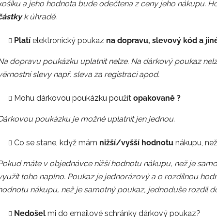
košíku
a jeho hodnota bude odečtena z ceny jeho nákupu. 
částky
k úhradě.
Platí
elektronický poukaz
na dopravu, slevový kód a jin
Na dopravu poukázku uplatnit nelze. Na dárkový poukaz nelze
věrnostní slevy např. sleva za registraci apod.
Mohu dárkovou poukázku použít
opakovaně ?
Dárkovou poukázku je možné uplatnit jen jednou.
Co se stane, když mám
nižší/vyšší hodnotu
nákupu, ne
Pokud máte v objednávce nižší hodnotu nákupu, než je samotný
využít toho naplno. Poukaz je jednorázový a o rozdílnou hod
hodnotu nákupu, než je samotný poukaz, jednoduše rozdíl dop
Nedošel
mi do emailové schránky dárkový poukaz?