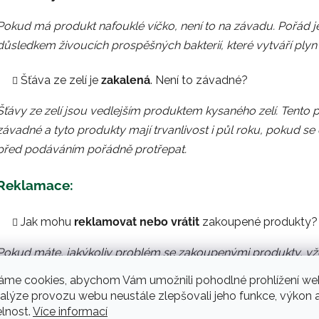
Pokud má produkt nafouklé víčko, není to na závadu. Pořád je
důsledkem živoucích prospěšných bakterií, které vytváří plyn
Šťáva ze zelí je
zakalená
. Není to závadné?
Šťávy ze zelí jsou vedlejším produktem kysaného zelí. Tento
závadné a tyto produkty mají trvanlivost i půl roku, pokud s
před podáváním pořádně protřepat.
Reklamace:
Jak mohu
reklamovat nebo vrátit
zakoupené produkty?
Pokud máte, jakýkoliv problém se zakoupenými produkty, vžd
společně to vždy vyřešíme adekvátně k danému problému. Po
áme cookies, abychom Vám umožnili pohodlné prohlížení we
reklamujete, zašlete, nám ho na zákaznickou podporu, určit
nalýze provozu webu neustále zlepšovali jeho funkce, výkon 
elnost.
Více informací