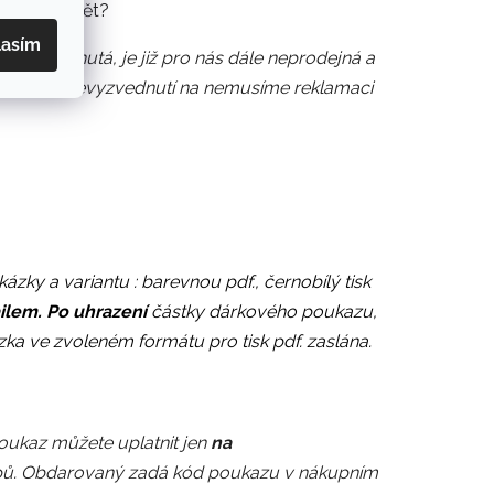
ednávku zpět?
lasím
nevyzvednutá, je již pro nás dále neprodejná a
V případě nevyzvednutí na nemusíme reklamaci
ky a variantu : barevnou pdf., černobílý tisk
lem. Po uhrazení
částky dárkového poukazu,
a ve zvoleném formátu pro tisk pdf. zaslána.
oukaz můžete uplatnit jen
na
pů. Obdarovaný
zadá kód poukazu v nákupním