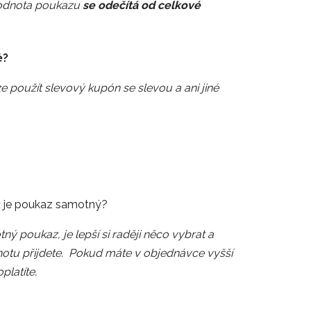
Hodnota poukazu
se odečítá od celkové
é?
 použít slevový kupón se slevou a ani jiné
ž je poukaz samotný?
 poukaz, je lepší si raději něco vybrat a
notu přijdete.
Pokud máte v objednávce vyšší
latíte.