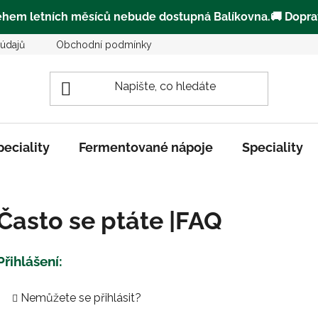
ěhem letních měsíců
nebude dostupná Balíkovna
.🚚
Dopra
údajů
Obchodní podmínky
Kde můžete zakoupit Zeliiičk
peciality
Fermentované nápoje
Speciality
Často se ptáte |FAQ
Přihlášení:
Nemůžete se přihlásit?