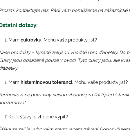
Prosím, kontaktujte nás. Rádi vám pomůžeme na zákaznické l
Ostatní dotazy:
Mám
cukrovku
. Mohu vaše produkty jíst?
Naše produkty – kysané zelí jsou vhodné i pro diabetiky. Do 
Cukry jsou obsažené pouze v ovoci. Tyto cukry jsou, ale kvaš
diabetiky.
Mám
histaminovou toleranci
. Mohu vaše produkty jíst?
Fermentované potraviny nejsou vhodné pro lidi trpící histam
konzumovat.
Kolik šťávy je vhodné vypít?
Šťáva ze zelí je výborným startovačem trávení. Doporučujeme