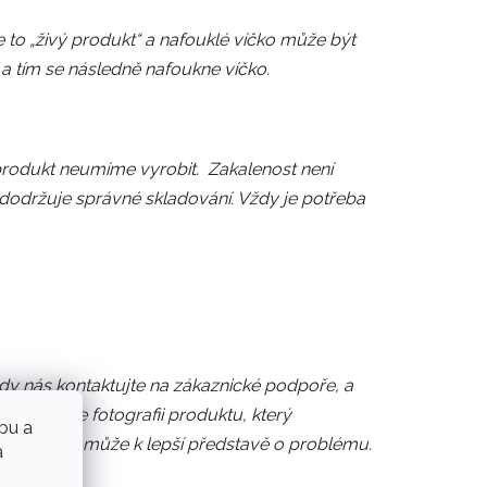
 to „živý produkt“ a nafouklé víčko může být
 a tím se následně nafoukne víčko.
 produkt neumíme vyrobit. Zakalenost není
e dodržuje správné skladování. Vždy je potřeba
y nás kontaktujte na zákaznické podpoře, a
kud máte fotografii produktu, který
bu a
ě nám to pomůže k lepší představě o problému.
a