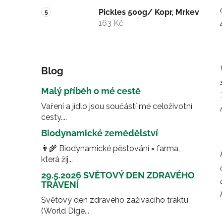
Pickles 500g/ Kopr, Mrkev
163 Kč
Blog
Malý příběh o mé cestě
Vaření a jídlo jsou součástí mé celoživotní
cesty....
Biodynamické zemědělství
👨‍🌾 Biodynamické pěstování = farma,
která žij...
29.5.2026 SVĚTOVÝ DEN ZDRAVÉHO
TRÁVENÍ
Světový den zdravého zažívacího traktu
(World Dige...