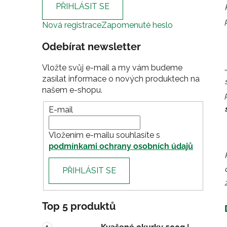
PŘIHLÁSIT SE
n
í
Nová registrace
Zapomenuté heslo
p
Odebírat newsletter
a
n
Vložte svůj e-mail a my vám budeme
e
zasílat informace o nových produktech na
l
našem e-shopu.
E-mail
Vložením e-mailu souhlasíte s
podmínkami ochrany osobních údajů
PŘIHLÁSIT SE
Top 5 produktů