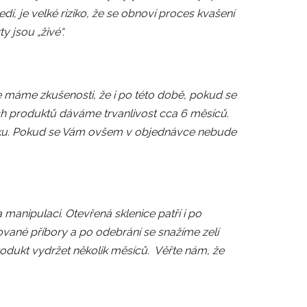
í, je velké riziko, že se obnoví proces kvašení
y jsou „živé“.
ale máme zkušenosti, že i po této době, pokud se
ních produktů dáváme trvanlivost cca 6 měsíců.
pisku. Pokud se Vám ovšem v objednávce nebude
 manipulaci. Otevřená sklenice patří i po
ované příbory a po odebrání se snažíme zelí
rodukt vydržet několik měsíců. Věřte nám, že