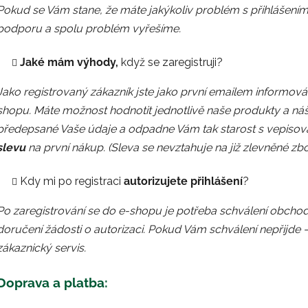
Pokud se Vám stane, že máte jakýkoliv problém s přihlášením
podporu a spolu problém vyřešíme.
Jaké mám výhody,
když se zaregistruji?
Jako registrovaný zákazník jste jako první emailem informov
shopu. Máte možnost hodnotit jednotlivě naše produkty a náš 
předepsané Vaše údaje a odpadne Vám tak starost s vepisová
slevu
na první nákup. (Sleva se nevztahuje na již zlevněné zbož
Kdy mi po registraci
autorizujete přihlášení
?
Po zaregistrování se do e-shopu je potřeba schválení obchodu
doručení žádosti o autorizaci. Pokud Vám schválení nepřijde 
zákaznický servis.
Doprava a platba: