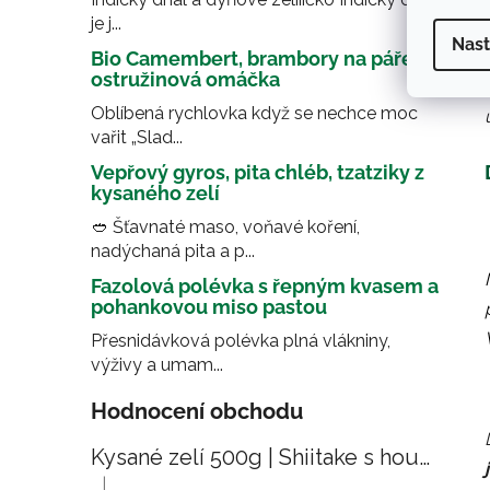
je j...
Nast
Bio Camembert, brambory na páře,
ostružinová omáčka
Oblíbená rychlovka když se nechce moc
vařit „Slad...
Vepřový gyros, pita chléb, tzatziky z
kysaného zelí
🥙 Šťavnaté maso, voňavé koření,
nadýchaná pita a p...
Fazolová polévka s řepným kvasem a
pohankovou miso pastou
Přesnidávková polévka plná vlákniny,
výživy a umam...
Hodnocení obchodu
Kysané zelí 500g | Shiitake s houbovým kořením
|