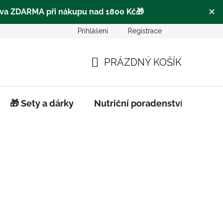
✕
va ZDARMA při nákupu nad 1800 Kč
🎁
Přihlášení
Registrace
o
Často se ptáte |FAQ
Pro obchodní partnery
Hodn
PRÁZDNÝ KOŠÍK
NÁKUPNÍ
KOŠÍK
🎁 Sety a dárky
Nutriční poradenství
Biod