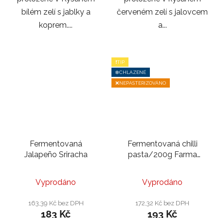
bílém zelí s jablky a
červeném zelí s jalovcem
koprem....
a...
❗TIP
❄️CHLAZENÉ
❌NEPASTERIZOVÁNO
Fermentovaná
Fermentovaná chilli
Jalapeño Sriracha
pasta/200g Farma
Lička Sedlnice
Průměrné
Vyprodáno
Vyprodáno
hodnocení
produktu
163,39 Kč bez DPH
172,32 Kč bez DPH
183 Kč
193 Kč
je