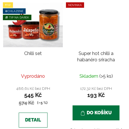
❗TIP
NOVINKA
❄️CHLAZENÉ
🎁 TIP NA DÁREK
Chilli set
Super hot chilli a
habaněro sriracha
Vyprodáno
Skladem
(>5 ks)
486,61 Kč bez DPH
172,32 Kč bez DPH
545 Kč
193 Kč
574 Kč
(–5 %)
DO KOŠÍKU
DETAIL