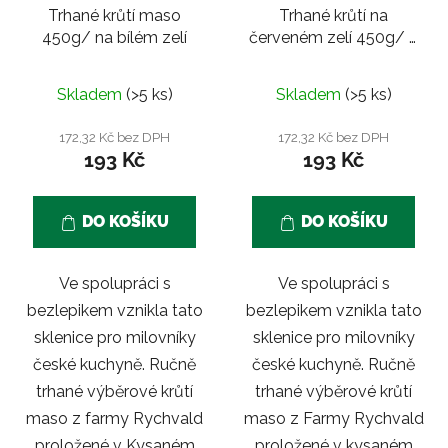
Trhané krůtí maso
Trhané krůtí na
450g/ na bílém zelí
červeném zelí 450g/ a
divoké koření
Skladem
(>5 ks)
Skladem
(>5 ks)
172,32 Kč bez DPH
172,32 Kč bez DPH
193 Kč
193 Kč
DO KOŠÍKU
DO KOŠÍKU
Ve spolupráci s
Ve spolupráci s
bezlepikem vznikla tato
bezlepikem vznikla tato
sklenice pro milovníky
sklenice pro milovníky
české kuchyně. Ručně
české kuchyně. Ručně
trhané výběrové krůtí
trhané výběrové krůtí
maso z farmy Rychvald
maso z Farmy Rychvald
proložené v Kysaném
proložené v kysaném