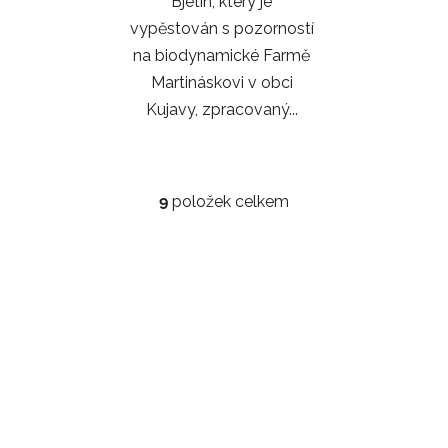
Bjetin, který je
vypěstován s pozorností
na biodynamické Farmě
Martináskovi v obci
Kujavy, zpracovaný...
9
položek celkem
O
v
l
á
d
a
c
í
p
r
v