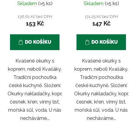
k
Skladem
(>5 ks)
Skladem
(>5 ks)
hodnocení
t
produktu
136,61 Kč bez DPH
131,25 Kč bez DPH
ů
153 Kč
147 Kč
je
5,0
z
DO KOŠÍKU
DO KOŠÍKU
5
hvězdiček.
Kvašené okurky s
Kvašené okurky s
koprem, neboli Kvašáky.
koprem, neboli Kvašáky.
Tradiční pochoutka
Tradiční pochoutka
české kuchyně. Složení:
české kuchyně. Složení:
Okurky nakladačky, kopr,
Okurky nakladačky, kopr,
česnek, křen, vinný list,
česnek, křen, vinný list,
mořská sůl, voda. U nás
mořská sůl, voda. U nás
necháváme...
necháváme...