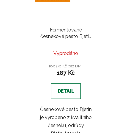
Fermentované
česnekové pesto Bjetin
350g/ sklo - Farma
Martináskovi
Vyprodáno
166,96 Kč bez DPH
187 Kč
DETAIL
Česnekové pesto Bjetin
je vyrobeno z kvalitního
česneku, odrůdy