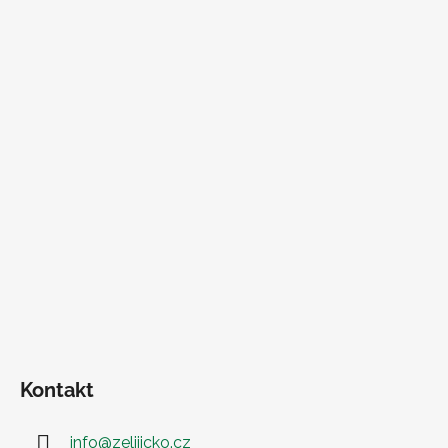
Kontakt
info
@
zeliiicko.cz