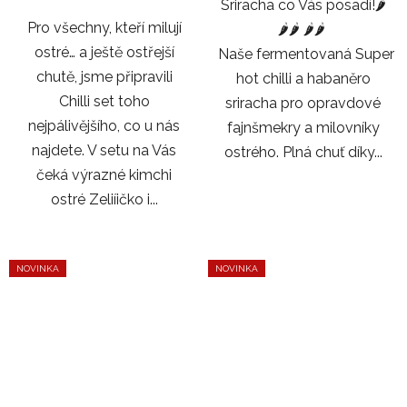
Sriracha co Vás posadí!🌶️
Pro všechny, kteří milují
🌶️🌶️ 🌶️🌶️
ostré… a ještě ostřejší
Naše fermentovaná Super
chutě, jsme připravili
hot chilli a habaněro
Chilli set toho
sriracha pro opravdové
nejpálivějšího, co u nás
fajnšmekry a milovníky
najdete. V setu na Vás
ostrého. Plná chuť díky...
čeká výrazné kimchi
ostré Zeliíičko i...
NOVINKA
NOVINKA