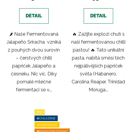
5,0
z
DETAIL
DETAIL
5
hvězdiček.
🌶️ Naše Fermentovaná
🔥 Zažijte explozi chutí s
Jalapeño Sriracha vzniká
naší fermentovanou chilli
z pouhých dvou surovin
pastou! 🔥 Tato unikátní
– čerstvých chilli
pasta, nabitá směsí těch
papriček Jalapeño a
nejpálivějších papriček
česneku. Nic víc. Díky
světa (Habanero,
pomalé mléčné
Carolina Reaper, Trinidad
fermentaci se v...
Moruga...
❗TIP
❄️CHLAZENÉ
🌿VEGAN,RAW
❌NEPASTERIZOVÁNO