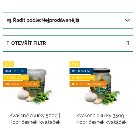
Ř
Řadit podle:
Nejprodávanější
a
z
e
OTEVŘÍT FILTR
n
í
V
p
❗TIP
❗TIP
ý
r
❄️CHLAZENÉ
❄️CHLAZENÉ
p
o
🌿VEGAN,RAW
🌿VEGAN,RAW
i
❌NEPASTERIZOVÁNO
❌NEPASTERIZOVÁNO
d
s
u
p
k
r
t
Kvašené okurky 500g |
Kvašené okurky 350g |
o
ů
Kopr, česnek, kvašaček
Kopr, česnek kvašáček
d
u
Průměrné