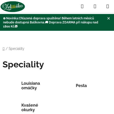
Hledat
NÁKUP
KOŠÍK
✕
❄️
Novinka:Chlazená doprava
spuštěna
! Během letních měsíců
nebude dostupná Balíkovna
.🚚
Doprava ZDARMA při nákupu nad
1800 Kč
🎁
Přejít
na
obsah
Domů
/
Speciality
Speciality
Louisiana
Pesta
omáčky
Kvašené
okurky