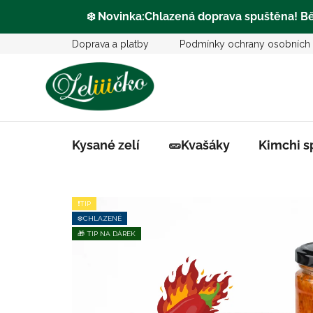
❄️
Novinka:Chlazená doprava
spuštěna
! B
Přejít
Doprava a platby
Podmínky ochrany osobních 
na
obsah
Kysané zelí
🥒Kvašáky
Kimchi s
❗TIP
❄️CHLAZENÉ
🎁 TIP NA DÁREK