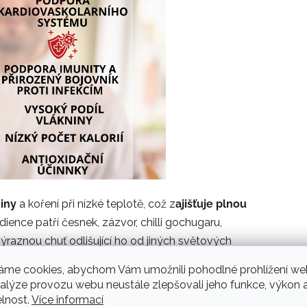
iny
a koření při nízké teplotě, což z
ajišťuje plnou
dience patří česnek, zázvor, chilli gochugaru,
výraznou chuť odlišující ho od jiných světových
 mohou bakterie mléčného kvašení, které
áme cookies, abychom Vám umožnili pohodlné prohlížení we
matických látek.
nalýze provozu webu neustále zlepšovali jeho funkce, výkon 
elnost.
Více informací