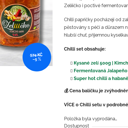
Zeliíičko i poctivé fermentova
z
5
Chilli papričky pocházejí od z
hvězdiček.
pěstovány s péčí a důrazem na
hlubší chuť, příjemnou kyselkav
Chilli set
obsahuje:
574 KČ
–5 %
Kysané zelí 500g | Kimchi
Fermentovaná Jalapeño Sri
Super hot chilli a habaně
💰 Cena balíčku je zvýhodně
VÍCE o Chilli setu v podrobn
Položka byla vyprodána…
Dostupnost