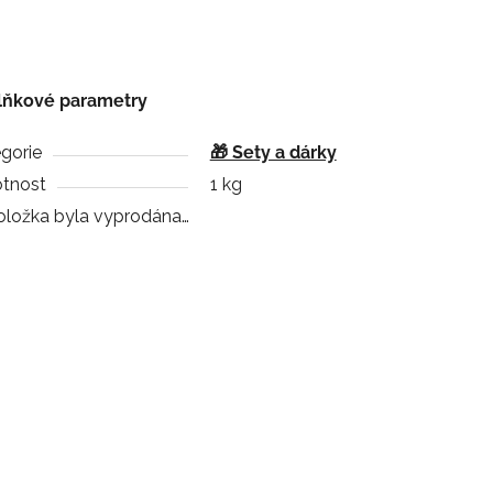
lňkové parametry
gorie
🎁 Sety a dárky
tnost
1 kg
oložka byla vyprodána…