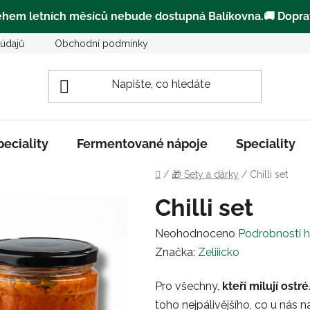
ěhem letních měsíců
nebude dostupná Balíkovna
.🚚
Dopra
údajů
Obchodní podmínky
Kde můžete zakoupit Zeliiičk
peciality
Fermentované nápoje
Speciality
Domů
/
🎁 Sety a dárky
/
Chilli set
Chilli set
Průměrné
Neohodnoceno
Podrobnosti 
hodnocení
Značka:
Zeliiicko
produktu
Pro všechny,
kteří milují ostré
je
toho nejpálivějšího, co u nás 
0,0