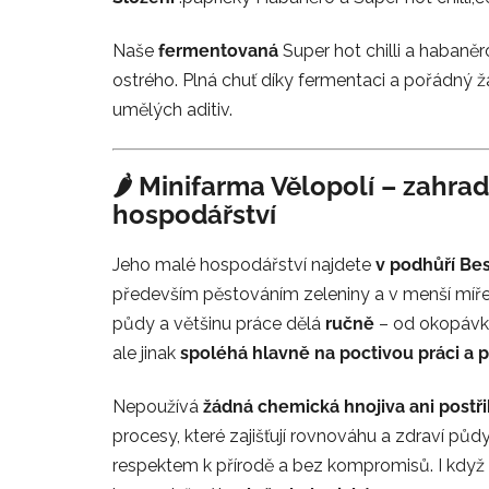
Naše
fermentovaná
Super hot chilli a habaně
ostrého. Plná chuť díky fermentaci a pořádný
umělých aditiv.
🌶️ Minifarma Vělopolí – zahra
hospodářství
Jeho malé hospodářství najdete
v podhůří Be
především pěstováním zeleniny a v menší míř
půdy a většinu práce dělá
ručně
– od okopávk
ale jinak
spoléhá hlavně na poctivou práci a 
Nepoužívá
žádná chemická hnojiva ani postř
procesy, které zajišťují rovnováhu a zdraví půdy.
respektem k přírodě a bez kompromisů. I když ne