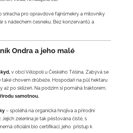
ro sriracha pro opravdové fajnšmekry a milovníky
 žár s nádechem česneku. Bez konzervantů a
dník Ondra a jeho malé
skyd,
v obci Vělopolí u Českého Těšína. Zabývá se
e také chovem drůbeže. Hospodaří na půl hektaru
y až po sklizeň. Na podzim si pomáhá traktorem,
přírodu samotnou.
iky
– spoléhá na organická hnojiva a přírodní
 Jejich zelenina je tak pěstována čistě, s
má oficiální bio certifikaci, jeho přístup k