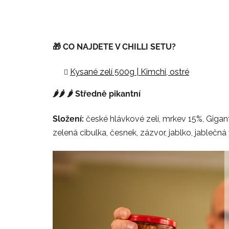
🎁 CO NAJDETE V CHILLI SETU?
Kysané zelí 500g | Kimchi, ostré
🌶️🌶️ 🌶️ Středně pikantní
Složení:
české hlávkové zelí, mrkev 15%, Gigant 
zelená cibulka, česnek, zázvor, jablko, jablečná