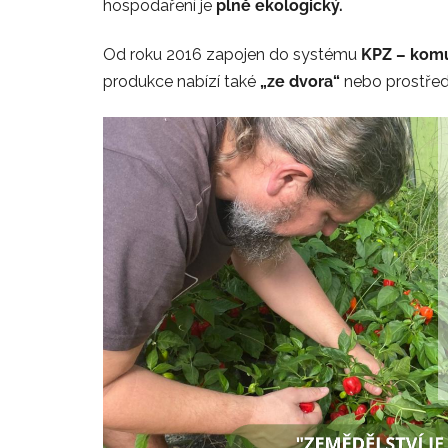
hospodaření je
plně ekologický.
Od roku 2016 zapojen do systému
KPZ – kom
produkce nabízí také
„ze dvora“
nebo prostřed