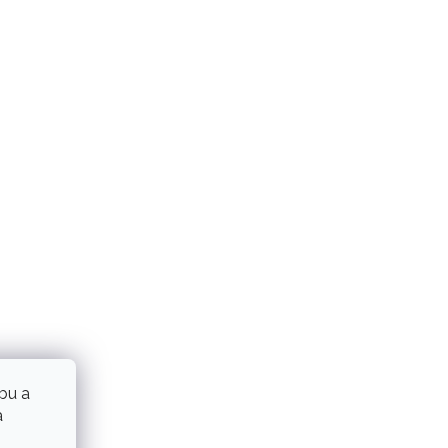
bu a
a