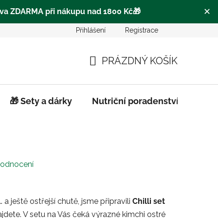
✕
va ZDARMA při nákupu nad 1800 Kč
🎁
Přihlášení
Registrace
o
Často se ptáte |FAQ
Pro obchodní partnery
Hodn
PRÁZDNÝ KOŠÍK
NÁKUPNÍ
KOŠÍK
🎁 Sety a dárky
Nutriční poradenství
Biod
hodnocení
… a ještě ostřejší chutě, jsme připravili
Chilli set
najdete. V setu na Vás čeká výrazné kimchi ostré