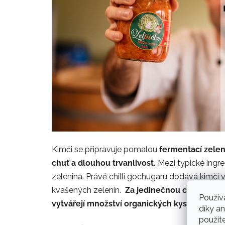
Kimči se připravuje pomalou
fermentací zelen
chuť a dlouhou trvanlivost.
Mezi typické ingre
zelenina. Právě chilli gochugaru dodává kimči 
kvašených zelenin.
Za jedinečnou chuť kimči
Použív
vytvářejí množství organických kyselin a aro
díky a
použit