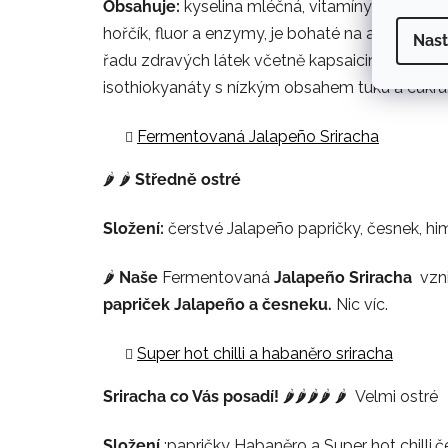
Obsahuje:
kyselina mléčná, vitamíny skupiny B1,
hořčík, fluor a enzymy, je bohaté na aminokyse
Nast
řadu zdravých látek včetně kapsaicinu, allicinu
isothiokyanáty s nízkým obsahem tuku a cukru
Fermentovaná Jalapeño
Sriracha
🌶️ 🌶️
Středně ostré
Složení:
čerstvé Jalapeño papričky, česnek, him
🌶️
Naše
Fermentovaná
Jalapeño Sriracha
vzn
papriček Jalapeño a česneku.
Nic víc.
Super hot chilli a habaněro sriracha
Sriracha co Vás posadí!
🌶️🌶️🌶️🌶️ 🌶️
Velmi ostré
Složení
:papričky Habaněro a Super hot chilli,