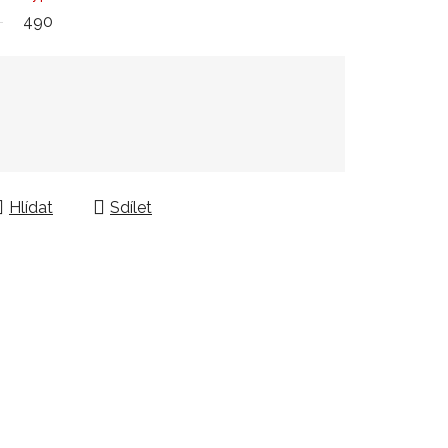
490
Hlídat
Sdílet