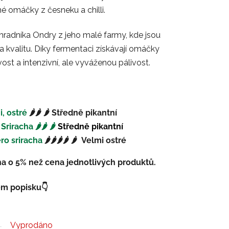
né omáčky z česneku a chilli.
ahradníka Ondry z jeho malé farmy, kde jsou
 kvalitu. Díky fermentaci získávají omáčky
ost a intenzivní, ale vyváženou pálivost.
, ostré
🌶️🌶️ 🌶️ Středně pikantní
racha 🌶️🌶️ 🌶️
Středně pikantní
ro sriracha
🌶️🌶️🌶️🌶️ 🌶️
V
elmi ostré
na o 5% než cena jednotlivých produktů.
ém popisku👇
Vyprodáno