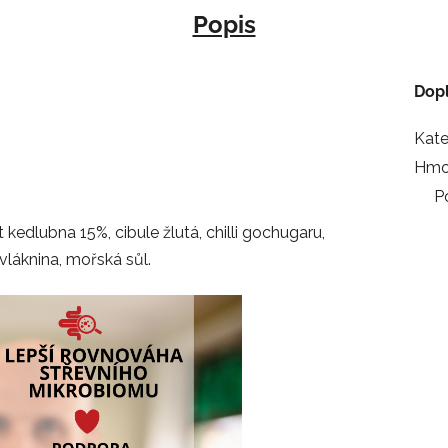
Popis
Dop
Kate
Hmo
P
kedlubna 15%, cibule žlutá, chilli gochugaru,
 vláknina, mořská sůl.