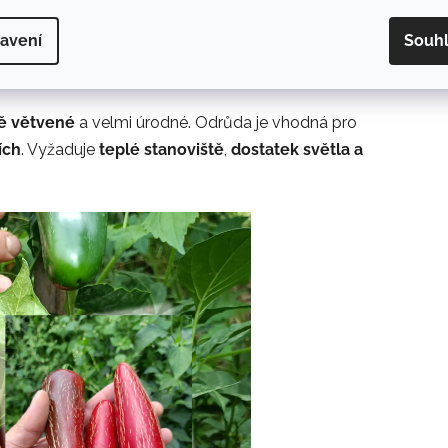
ti zelené
a v
botanické zralosti sytě červené
.
avení
Souh
typickou jalapeño chuť – jemně kouřovou, česnekovou
ě větvené
a velmi úrodné. Odrůda je vhodná pro
ích
. Vyžaduje
teplé stanoviště
,
dostatek světla a