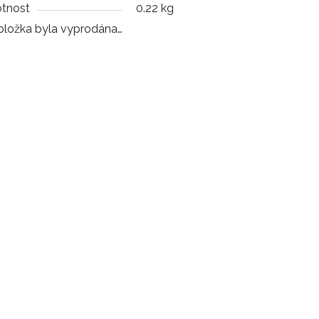
tnost
0.22 kg
oložka byla vyprodána…