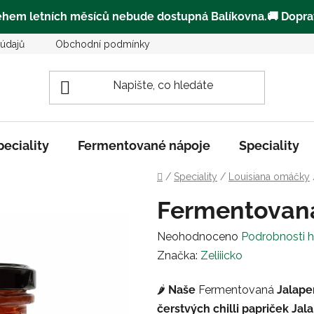
ěhem letních měsíců
nebude dostupná Balíkovna
.🚚
Dopra
údajů
Obchodní podmínky
Kde můžete zakoupit Zeliiičk
peciality
Fermentované nápoje
Speciality
Domů
/
Speciality
/
Louisiana omáčky
Fermentovaná
Průměrné
Neohodnoceno
Podrobnosti 
hodnocení
Značka:
Zeliiicko
produktu
🌶️
Naše
Fermentovaná
Jalape
je
čerstvých chilli papriček Ja
0,0