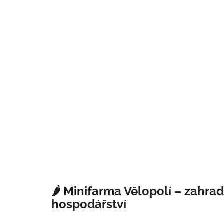
🌶️ Minifarma Vělopolí – zahra
hospodářství