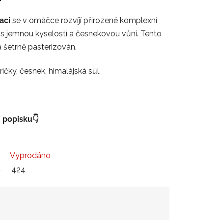
aci
se v omáčce rozvíjí přirozeně komplexní
, s jemnou kyselostí a česnekovou vůni. Tento
 a šetrně pasterizován.
ičky, česnek, himalájská sůl.
 popisku👇
Vyprodáno
424