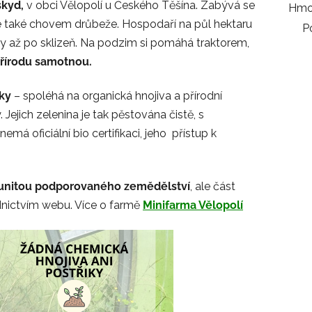
skyd,
v obci Vělopolí u Českého Těšína. Zabývá se
Hmo
e také chovem drůbeže. Hospodaří na půl hektaru
P
 až po sklizeň. Na podzim si pomáhá traktorem,
přírodu samotnou.
iky
– spoléhá na organická hnojiva a přírodní
 Jejich zelenina je tak pěstována čistě, s
má oficiální bio certifikaci, jeho přístup k
unitou podporovaného zemědělství
, ale část
nictvím webu. Více o farmě
Minifarma Vělopolí