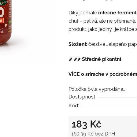
z
Díky pomalé
mléčné ferment
5
chuť – pálivá, ale ne přehnaně
hvězdiček.
produkt, jako jediný, je krátce
Složení:
čerstvé Jalapeño papr
🌶️ 🌶️🌶️
Středně pikantní
VÍCE o srirache v podrobném
Položka byla vyprodána…
Dostupnost
Kód:
183 Kč
163,39 Kč bez DPH