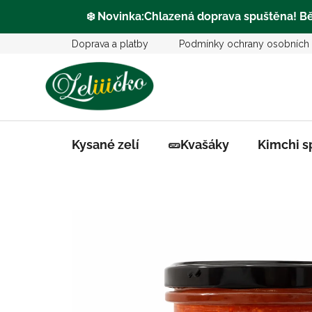
❄️
Novinka:Chlazená doprava
spuštěna
! B
Přejít
Doprava a platby
Podmínky ochrany osobních 
na
obsah
Kysané zelí
🥒Kvašáky
Kimchi s