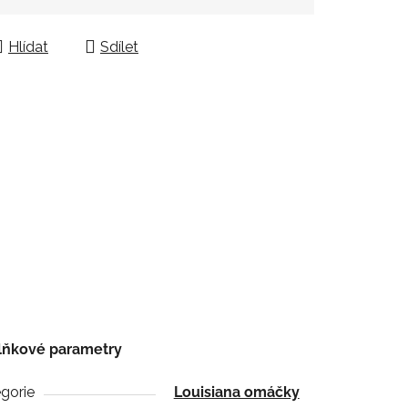
Hlídat
Sdílet
lňkové parametry
gorie
Louisiana omáčky