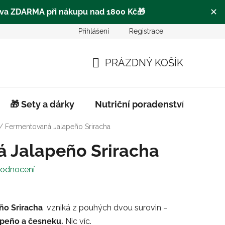
✕
va ZDARMA při nákupu nad 1800 Kč
🎁
Přihlášení
Registrace
o
Často se ptáte |FAQ
Pro obchodní partnery
Hodn
PRÁZDNÝ KOŠÍK
NÁKUPNÍ
KOŠÍK
🎁 Sety a dárky
Nutriční poradenství
Biod
/
Fermentovaná Jalapeño Sriracha
 Jalapeño Sriracha
hodnocení
ño Sriracha
vzniká z pouhých dvou surovin –
lapeño a česneku.
Nic víc.