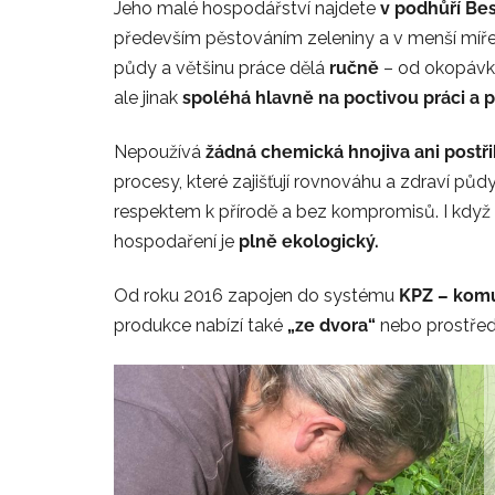
Jeho malé hospodářství najdete
v podhůří Be
především pěstováním zeleniny a v menší míř
půdy a většinu práce dělá
ručně
– od okopávky
ale jinak
spoléhá hlavně na poctivou práci a 
Nepoužívá
žádná chemická hnojiva ani postř
procesy, které zajišťují rovnováhu a zdraví půdy.
respektem k přírodě a bez kompromisů. I když ne
hospodaření je
plně ekologický.
Od roku 2016 zapojen do systému
KPZ – kom
produkce nabízí také
„ze dvora“
nebo prostřed