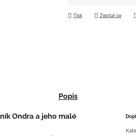
Měrná cena:
Tisk
Zeptat se
Popis
dník Ondra a jeho malé
Dop
Kate