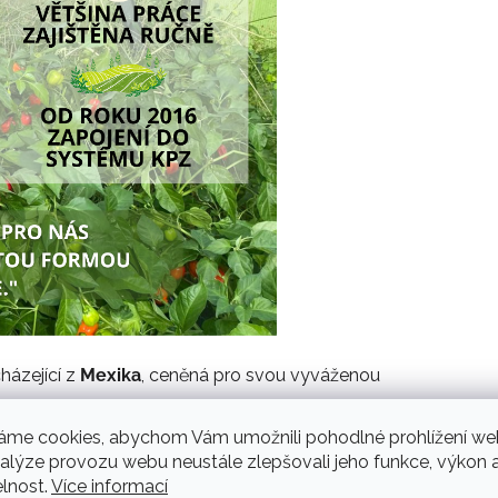
házející z
Mexika
, ceněná pro svou vyváženou
bízí příjemnou, střední ostrost, kterou ocení
áme cookies, abychom Vám umožnili pohodlné prohlížení we
nalýze provozu webu neustále zlepšovali jeho funkce, výkon 
ačínají.
elnost.
Více informací