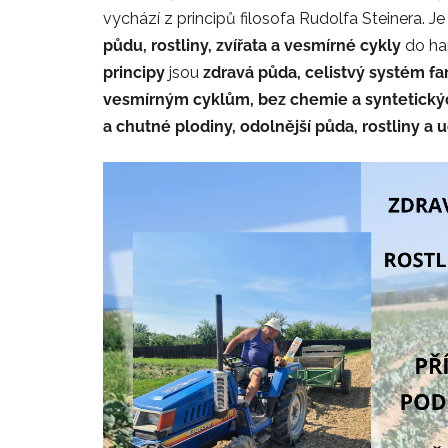
vychází z principů filosofa Rudolfa Steinera. J
půdu, rostliny, zvířata a vesmírné cykly
do ha
principy
jsou
zdravá půda, celistvý systém far
vesmírným cyklům, bez chemie a syntetický
a chutné plodiny, odolnější půda, rostliny a