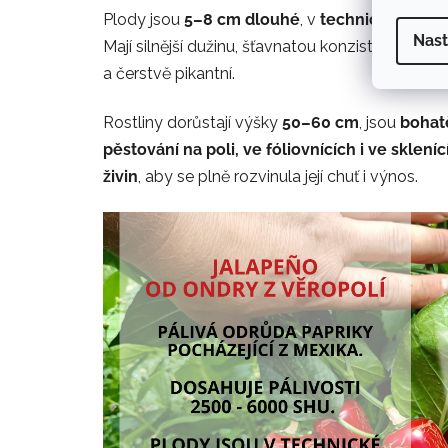
Plody jsou
5–8 cm dlouhé
, v
technické zralos
Nast
Mají silnější dužinu, šťavnatou konzistenci a 
a čerstvě pikantní.
Rostliny dorůstají výšky
50–60 cm
, jsou
bohat
pěstování na poli, ve fóliovnících i ve skleníc
živin
, aby se plně rozvinula její chuť i výnos.