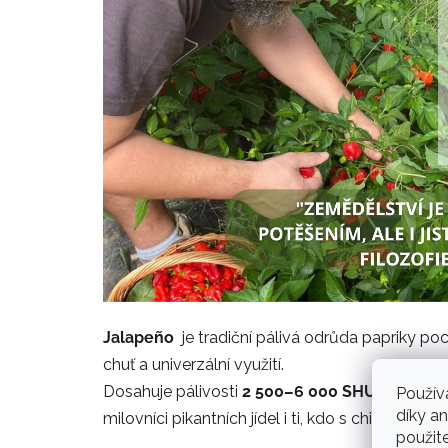
Jalapeño
je tradiční pálivá odrůda papriky poc
chuť a univerzální využití.
Dosahuje pálivosti
2 500–6 000 SHU
, takže na
Použív
díky a
milovníci pikantních jídel i ti, kdo s chilli teprve z
použit