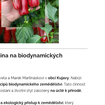
ina na biodynamických
Iveta a Marek Martináskovi v
obci Kujavy
. Nabízí
ncipů biodynamického zemědělství
. Tato činnost
 poslání a životní styl založený
na úctě k přírodě.
ý a ekologický přístup k zemědělství
, který