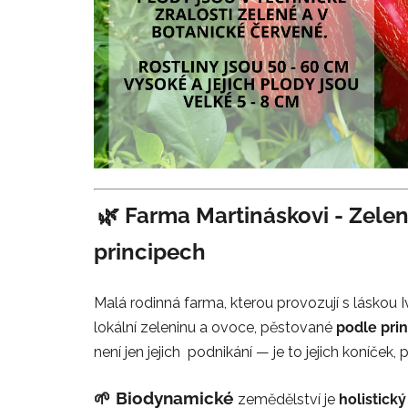
🌿
Farma Martináskovi -
Zelen
principech
Malá rodinná farma, kterou provozují s láskou 
lokální zeleninu a ovoce, pěstované
podle pri
není jen jejich podnikání — je to jejich koníček,
🌱 Biodynamické
zemědělství je
holistick