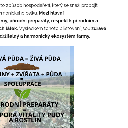
e to způsob hospodaření, který se snaží propojit
rmonického celku.
Mezi hlavní
my, přírodní preparáty, respekt k přírodním a
ch látek.
Výsledkem tohoto pěstování jsou
zdravé
 udržitelný a harmonický ekosystém farmy.