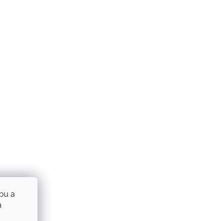
bu a
a