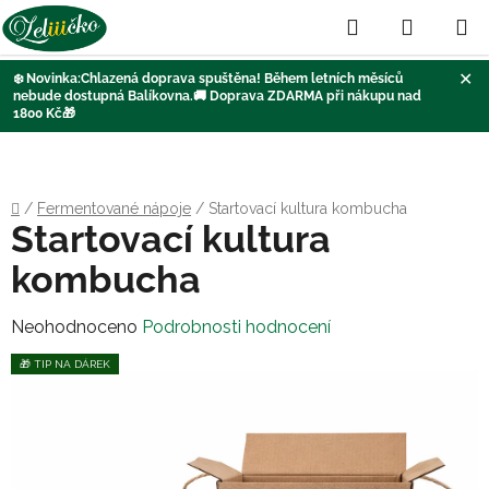
Hledat
NÁKUP
KOŠÍK
✕
❄️
Novinka:Chlazená doprava
spuštěna
! Během letních měsíců
nebude dostupná Balíkovna
.🚚
Doprava ZDARMA při nákupu nad
1800 Kč
🎁
Přejít
na
obsah
Domů
/
Fermentované nápoje
/
Startovací kultura kombucha
Startovací kultura
kombucha
Průměrné
Neohodnoceno
Podrobnosti hodnocení
hodnocení
🎁 TIP NA DÁREK
produktu
je
0,0
z