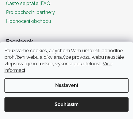
Často se ptáte |FAQ
Pro obchodní partnery
Hodnocení obchodu
Facebook
Používáme cookies, abychom Vám umožnili pohodlné
prohlížení webu a díky analýze provozu webu neustále
zlepšovali jeho funkce, výkon a použitelnost.
Více
informací
Nastavení
Obchodní podmínky
Souhlasím
Vytvořil Shoptet
Copyright 2026
Zeliiičko.cz
. Všechna práva vyhrazena.
Získejte slevu 5%