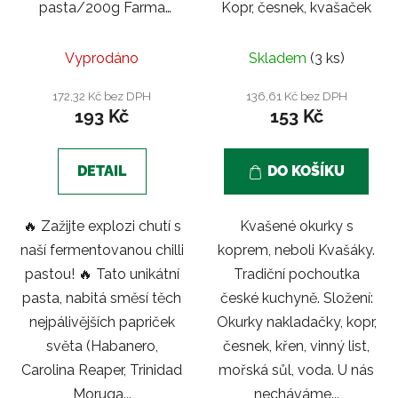
pasta/200g Farma
Kopr, česnek, kvašaček
Lička Sedlnice
Průměrné
Vyprodáno
Skladem
(3 ks)
hodnocení
produktu
172,32 Kč bez DPH
136,61 Kč bez DPH
193 Kč
153 Kč
je
5,0
z
DETAIL
DO KOŠÍKU
5
hvězdiček.
🔥 Zažijte explozi chutí s
Kvašené okurky s
naší fermentovanou chilli
koprem, neboli Kvašáky.
pastou! 🔥 Tato unikátní
Tradiční pochoutka
pasta, nabitá směsí těch
české kuchyně. Složení:
nejpálivějších papriček
Okurky nakladačky, kopr,
světa (Habanero,
česnek, křen, vinný list,
Carolina Reaper, Trinidad
mořská sůl, voda. U nás
Moruga...
necháváme...