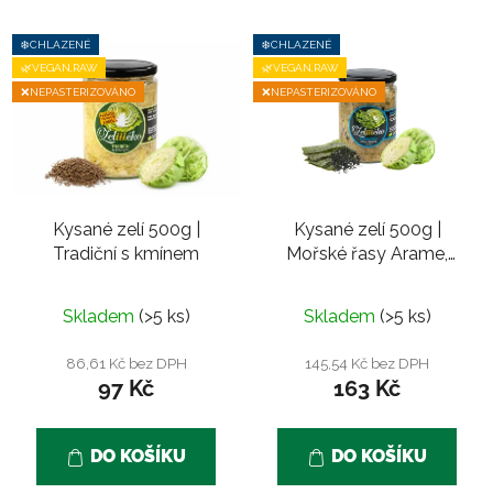
❄️CHLAZENÉ
❄️CHLAZENÉ
🌿VEGAN,RAW
🌿VEGAN,RAW
❌NEPASTERIZOVÁNO
❌NEPASTERIZOVÁNO
Kysané zelí 500g |
Kysané zelí 500g |
Tradiční s kmínem
Mořské řasy Arame,
Wakame, Nori
Skladem
(>5 ks)
Skladem
(>5 ks)
86,61 Kč bez DPH
145,54 Kč bez DPH
97 Kč
163 Kč
DO KOŠÍKU
DO KOŠÍKU