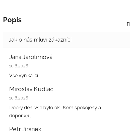
Popis
Jana Jarolímová
Hodnocení obchodu je 5 z 5 hvězdiček.
10.8.2026
Vše vynikající
Miroslav Kudláč
Hodnocení obchodu je 5 z 5 hvězdiček.
10.8.2026
Dobrý den, vše bylo ok. Jsem spokojený a
doporučuji.
Petr Jiránek