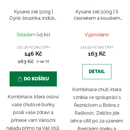
Kysané zelí 500g |
Kysané zelí 500g | S
Dýně, brusinka, indické
česnekem a kouskem
koření
špeku od Bobra
Průměrné
Skladem
(>5 ks)
Vyprodáno
hodnocení
produktu
130,36 Kč bez DPH
145,54 Kč bez DPH
146 Kč
163 Kč
je
163 Kč
5,0
(–10 %)
z
DETAIL
5
DO KOŠÍKU
hvězdiček.
Kombinace chutí, která
Kombinace, která osloví
vznikla ve spolupráci s
vaše chuťové buňky,
Řeznictvím u Bobra z
posílí vaše zdraví a
Raškovic. Zelíčko jde
přinese vám Vánoční
lehce cítit po za uzeném
náladu přímo na Váš stůl.
Iberickém špeku a