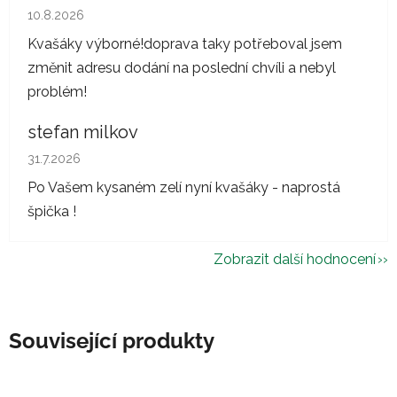
Hodnocení obchodu je 5 z 5 hvězdiček.
10.8.2026
Kvašáky výborné!doprava taky potřeboval jsem
změnit adresu dodání na poslední chvíli a nebyl
problém!
stefan milkov
Hodnocení obchodu je 5 z 5 hvězdiček.
31.7.2026
Po Vašem kysaném zelí nyní kvašáky - naprostá
špička !
Zobrazit další hodnocení
Související produkty