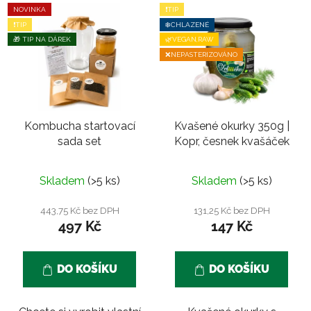
NOVINKA
❗TIP
❗TIP
❄️CHLAZENÉ
🎁 TIP NA DÁREK
🌿VEGAN,RAW
❌NEPASTERIZOVÁNO
Kombucha startovací
Kvašené okurky 350g |
sada set
Kopr, česnek kvašáček
Průměrné
Skladem
(>5 ks)
Skladem
(>5 ks)
hodnocení
produktu
443,75 Kč bez DPH
131,25 Kč bez DPH
497 Kč
147 Kč
je
5,0
z
DO KOŠÍKU
DO KOŠÍKU
5
hvězdiček.