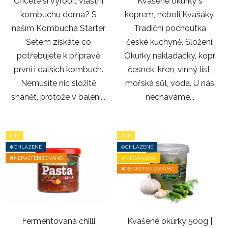
Chcete si vyrobit vlastní
Kvašené okurky s
kombuchu doma? S
koprem, neboli Kvašáky.
naším Kombucha Starter
Tradiční pochoutka
Setem získáte co
české kuchyně. Složení:
potřebujete k přípravě
Okurky nakladačky, kopr,
první i dalších kombuch.
česnek, křen, vinný list,
Nemusíte nic složitě
mořská sůl, voda. U nás
shánět, protože v balení...
necháváme...
❗TIP
❗TIP
❄️CHLAZENÉ
❄️CHLAZENÉ
❌NEPASTERIZOVÁNO
🌿VEGAN,RAW
❌NEPASTERIZOVÁNO
Fermentovaná chilli
Kvašené okurky 500g |