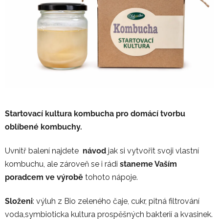
5
hvězdiček.
Startovací kultura kombucha pro domácí tvorbu
oblíbené kombuchy.
Uvnitř balení najdete
návod
jak si vytvořit svoji vlastní
kombuchu, ale zároveň se i rádi
staneme Vaším
poradcem ve výrobě
tohoto nápoje.
Složeni
: výluh z Bio zeleného čaje, cukr, pitná filtrování
voda,symbioticka kultura prospěšných bakterií a kvasinek.