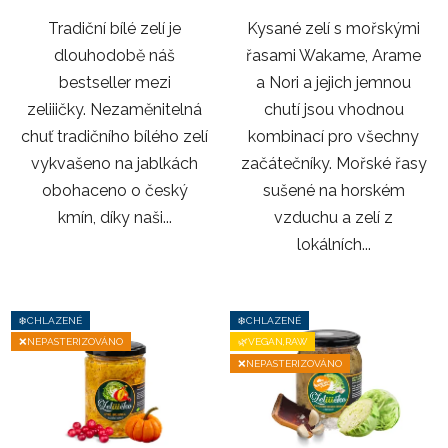
Tradiční bílé zelí je
Kysané zelí s mořskými
dlouhodobě náš
řasami Wakame, Arame
bestseller mezi
a Nori a jejich jemnou
zeliiičky. Nezaměnitelná
chutí jsou vhodnou
chuť tradičního bílého zelí
kombinací pro všechny
vykvašeno na jablkách
začátečníky. Mořské řasy
obohaceno o český
sušené na horském
kmín, díky naši...
vzduchu a zelí z
lokálních...
❄️CHLAZENÉ
❄️CHLAZENÉ
❌NEPASTERIZOVÁNO
🌿VEGAN,RAW
❌NEPASTERIZOVÁNO