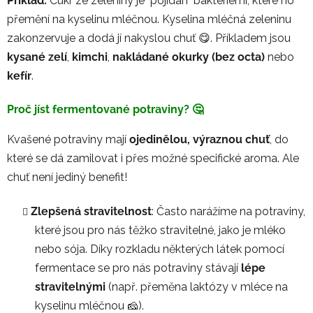
Příklad:
Cukr ze zeleniny je "pojídán" bakteriemi, které ho
přemění na kyselinu mléčnou. Kyselina mléčná zeleninu
zakonzervuje a dodá jí nakyslou chuť 😋. Příkladem jsou
kysané zelí
,
kimchi
,
nakládané okurky (bez octa)
nebo
kefír
.
Proč jíst fermentované potraviny? 🤔
Kvašené potraviny mají
ojedinělou, výraznou chuť
, do
které se dá zamilovat i přes možné specifické aroma. Ale
chuť není jediný benefit!
Zlepšená stravitelnost
: Často narážíme na potraviny,
které jsou pro nás těžko stravitelné, jako je mléko
nebo sója. Díky rozkladu některých látek pomocí
fermentace se pro nás potraviny stávají
lépe
stravitelnými
(např. přeměna laktózy v mléce na
kyselinu mléčnou 🧀).