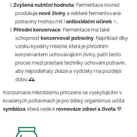
Zvýšená nutriční hodnota
: Fermentace rovněž
produkuje
nové živiny
a některé fermentované
potraviny mohou mít i
antioxidační účinek
✨.
Přírodní konzervace
: Fermentace má také
schopnost
konzervovat potraviny
. Například díky
vzniku kyseliny mléčné, která je přírodním
konzervantem uchovávajícím živiny, patří tento
proces mezi prastaré techniky uchování potravin,
aby nepodléhaly zkáze a vydržely i na pozdější
dobu 🕰️.
Konzumace mikrobiomu přirozeně se vyskytujícího v
kvašených potravinách je pro lidský organismus určitá
symbióza
, která vede k
rovnováze zdraví a života
💚.