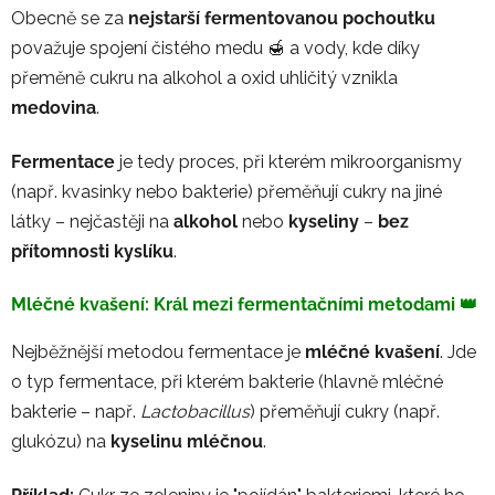
Obecně se za
nejstarší fermentovanou pochoutku
považuje spojení čistého medu 🍯 a vody, kde díky
přeměně cukru na alkohol a oxid uhličitý vznikla
medovina
.
Fermentace
je tedy proces, při kterém mikroorganismy
(např. kvasinky nebo bakterie) přeměňují cukry na jiné
látky – nejčastěji na
alkohol
nebo
kyseliny
–
bez
přítomnosti kyslíku
.
Mléčné kvašení: Král mezi fermentačními metodami 👑
Nejběžnější metodou fermentace je
mléčné kvašení
. Jde
o typ fermentace, při kterém bakterie (hlavně mléčné
bakterie – např.
Lactobacillus
) přeměňují cukry (např.
glukózu) na
kyselinu mléčnou
.