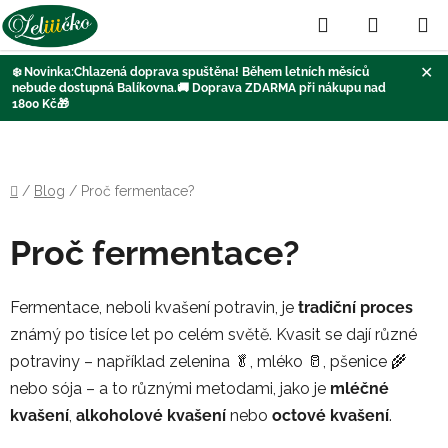
Hledat
NÁKUP
KOŠÍK
✕
❄️
Novinka:Chlazená doprava
spuštěna
! Během letních měsíců
nebude dostupná Balíkovna
.🚚
Doprava ZDARMA při nákupu nad
1800 Kč
🎁
Přejít
na
obsah
Domů
/
Blog
/
Proč fermentace?
Proč fermentace?
Fermentace, neboli kvašení potravin, je
tradiční proces
známý po tisíce let po celém světě. Kvasit se dají různé
potraviny – například zelenina 🥬, mléko 🥛, pšenice 🌾
nebo sója – a to různými metodami, jako je
mléčné
kvašení
,
alkoholové kvašení
nebo
octové kvašení
.