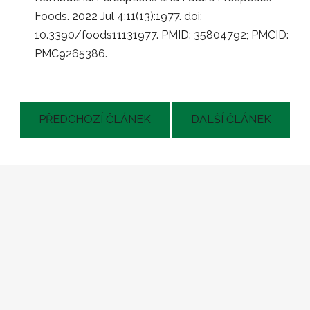
Foods. 2022 Jul 4;11(13):1977. doi:
10.3390/foods11131977. PMID: 35804792; PMCID:
PMC9265386.
PŘEDCHOZÍ ČLÁNEK
DALŠÍ ČLÁNEK
Z
á
p
a
t
í