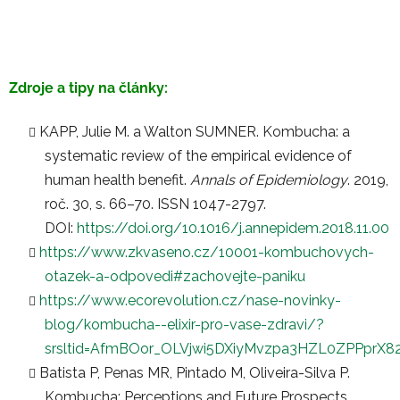
Zdroje a tipy na články:
KAPP, Julie M. a Walton SUMNER. Kombucha: a
systematic review of the empirical evidence of
human health benefit.
Annals of Epidemiology
. 2019,
roč. 30, s. 66–70. ISSN 1047-2797.
DOI:
https://doi.org/10.1016/j.annepidem.2018.11.00
https://www.zkvaseno.cz/10001-kombuchovych-
otazek-a-odpovedi#zachovejte-paniku
https://www.ecorevolution.cz/nase-novinky-
blog/kombucha--elixir-pro-vase-zdravi/?
srsltid=AfmBOor_OLVjwi5DXiyMvzpa3HZL0ZPPp
Batista P, Penas MR, Pintado M, Oliveira-Silva P.
Kombucha: Perceptions and Future Prospects.