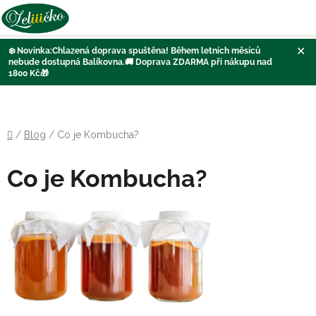
✕
❄️
Novinka:Chlazená doprava
spuštěna
! Během letních měsíců
nebude dostupná Balíkovna
.🚚
Doprava ZDARMA při nákupu nad
1800 Kč
🎁
Přejít
na
obsah
Domů
/
Blog
/
Co je Kombucha?
Co je Kombucha?