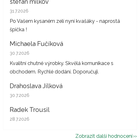
stefan milkov
Hodnocení obchodu je 5 z 5 hvězdiček.
31.7.2026
Po Vašem kysaném zelí nyní kvašáky - naprostá
špička !
Michaela Fučíková
Hodnocení obchodu je 5 z 5 hvězdiček.
30.7.2026
Kvalitní chutné výrobky. Skvělá komunikace s
obchodem. Rychlé dodání. Doporučuji.
Drahoslava Jílková
Hodnocení obchodu je 5 z 5 hvězdiček.
30.7.2026
Radek Trousil
Hodnocení obchodu je 5 z 5 hvězdiček.
28.7.2026
Zobrazit další hodnocení