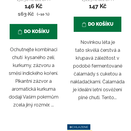
146 Kč
147 Kč
je
163 Kč
5,0
(–10 %)
z
DO KOŠÍKU
5
DO KOŠÍKU
hvězdiček.
Novinkou léta je
Ochutnejte kombinaci
tato skvělá čerstvá a
chutí kysaného zelí,
křupavá záležitost v
kurkumy, zázvoru a
podobě fermentované
směsi indického koření.
čalamády s cuketou a
Pikantní zázvor a
nakladačkami. Čalamáda
aromatická kurkuma
je ideální letní osvěžení
dodají Vaším pokrmům
plné chuti. Tento...
zcela jiný rozměr. ...
❄️CHLAZENÉ