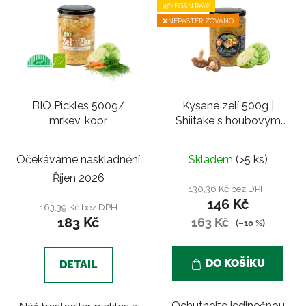
🌿VEGAN,RAW
❌NEPASTERIZOVÁNO
BIO Pickles 500g/
Kysané zelí 500g |
mrkev, kopr
Shiitake s houbovým
kořením
Průměrné
Průměrné
Očekáváme naskladnění
Skladem
(>5 ks)
hodnocení
hodnocení
Říjen 2026
produktu
produktu
130,36 Kč bez DPH
146 Kč
je
je
163,39 Kč bez DPH
183 Kč
5,0
163 Kč
5,0
(–10 %)
z
z
5
5
DO KOŠÍKU
DETAIL
hvězdiček.
hvězdiček.
Ochutnejte jedinečnou