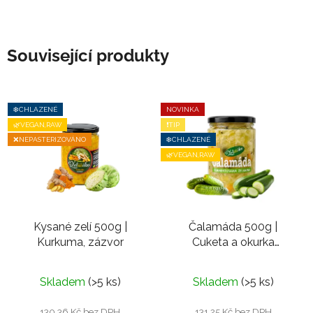
Související produkty
❄️CHLAZENÉ
NOVINKA
🌿VEGAN,RAW
❗TIP
❌NEPASTERIZOVÁNO
❄️CHLAZENÉ
🌿VEGAN,RAW
Kysané zelí 500g |
Čalamáda 500g |
Kurkuma, zázvor
Cuketa a okurka
nakládačka
Průměrné
Skladem
(>5 ks)
Skladem
(>5 ks)
hodnocení
produktu
130,36 Kč bez DPH
131,25 Kč bez DPH