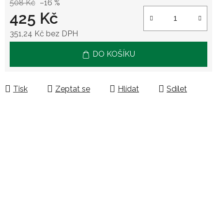
508 Kč
–16 %
425 Kč
351,24 Kč bez DPH
Měrná cena:
DO KOŠÍKU
Tisk
Zeptat se
Hlídat
Sdílet