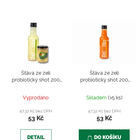
Šťáva ze zelí
Šťáva ze zelí
probiotický shot 200
probiotický shot 200
ml | Tradiční s kmínem
ml | Kimchi jemné
Vyprodáno
Skladem
(>5 ks)
47,32 Kč bez DPH
47,32 Kč bez DPH
53 Kč
53 Kč
DETAIL
DO KOŠÍKU