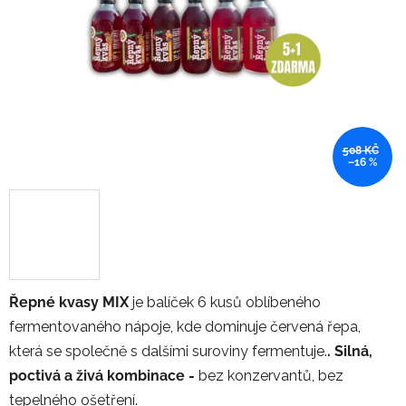
hvězdiček.
508 KČ
–16 %
Řepné kvasy MIX
je balíček 6 kusů oblíbeného
fermentovaného nápoje, kde dominuje červená řepa,
která se společně s dalšími suroviny fermentuje.
. Silná,
poctivá a živá kombinace -
bez konzervantů, bez
tepelného ošetření.