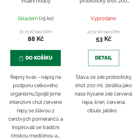
Vitální houby
probiotický shot 200
ml | Řepa, cibule, křen,
jablko
Skladem
(>5 ks)
Vyprodáno
72,73 Kč bez DPH
47,32 Kč bez DPH
88 Kč
53 Kč
DO KOŠÍKU
DETAIL
Řepný kvas - nápoj na
Šťáva ze zelí probiotický
podporu celkového
shot 200 ml, zkrátka jako
organismu.Spojili jsme
naše Kysané zelí červená
intenzivní chuť červené
řepa, křen, červená
řepy se šťávou z
cibule, jablko.
čerstvých pomerančů a
inspirovali se tradiční
čínskou medicínou a...