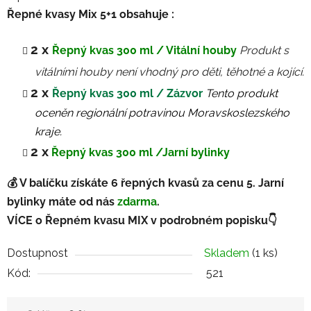
Řepné kvasy Mix 5+1 obsahuje :
2 x
Řepný kvas 300 ml / Vitální houby
Produkt s
vitálními houby není vhodný pro děti, těhotné a kojící.
2 x
Řepný kvas 300 ml / Zázvor
Tento produkt
oceněn regionální potravinou Moravskoslezského
kraje.
2 x
Řepný kvas 300 ml /Jarní bylinky
💰 V balíčku získáte 6 řepných kvasů za cenu 5. Jarní
bylinky máte od nás
zdarma
.
VÍCE o Řepném kvasu MIX v podrobném popisku👇
Dostupnost
Skladem
(1 ks)
Kód:
521