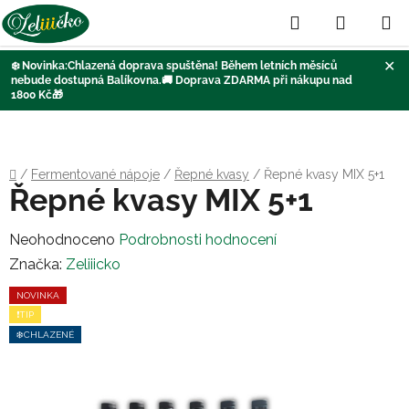
Hledat
NÁKUP
KOŠÍK
✕
❄️
Novinka:Chlazená doprava
spuštěna
! Během letních měsíců
nebude dostupná Balíkovna
.🚚
Doprava ZDARMA při nákupu nad
1800 Kč
🎁
Přejít
na
obsah
Domů
/
Fermentované nápoje
/
Řepné kvasy
/
Řepné kvasy MIX 5+1
Řepné kvasy MIX 5+1
Průměrné
Neohodnoceno
Podrobnosti hodnocení
hodnocení
Značka:
Zeliiicko
produktu
NOVINKA
je
❗TIP
0,0
❄️CHLAZENÉ
z
5