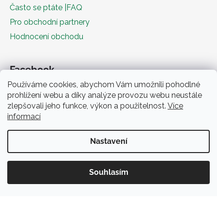
Často se ptáte |FAQ
Pro obchodní partnery
Hodnocení obchodu
Facebook
Používáme cookies, abychom Vám umožnili pohodlné
prohlížení webu a díky analýze provozu webu neustále
zlepšovali jeho funkce, výkon a použitelnost.
Více
informací
Nastavení
Obchodní podmínky
Souhlasím
Vytvořil Shoptet
Copyright 2026
Zeliiičko.cz
. Všechna práva vyhrazena.
Získejte slevu 5%