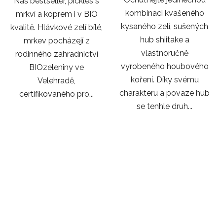
Náš bestseller, pickles s
kombinaci kvašeného
mrkví a koprem i v BIO
kysaného zelí, sušených
kvalitě. Hlávkové zelí bílé,
hub shiitake a
mrkev pocházejí z
vlastnoručně
rodinného zahradnictví
vyrobeného houbového
BIOzeleniny ve
koření. Díky svému
Velehradě,
charakteru a povaze hub
certifikovaného pro...
se tenhle druh...