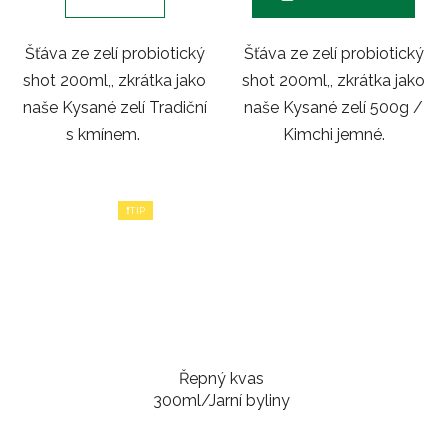
Šťáva ze zelí probiotický
Šťáva ze zelí probiotický
shot 200ml,, zkrátka jako
shot 200ml,, zkrátka jako
naše Kysané zelí Tradiční
naše Kysané zelí 500g /
s kmínem.
Kimchi jemné.
❗TIP
Řepný kvas
300ml/Jarní byliny