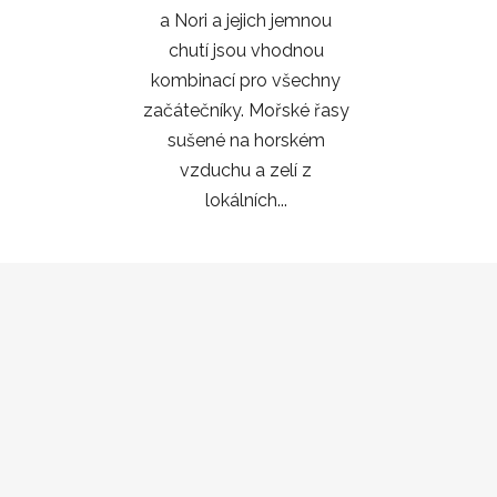
a Nori a jejich jemnou
chutí jsou vhodnou
kombinací pro všechny
začátečníky. Mořské řasy
sušené na horském
vzduchu a zelí z
lokálních...
Z
á
p
a
t
í