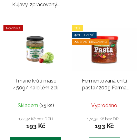
Kujavy, zpracovaný...
NOVINKA
❗TIP
❄️CHLAZENÉ
❌NEPASTERIZOVÁNO
Trhané krůtí maso
Fermentovaná chilli
450g/ na bílém zelí
pasta/200g Farma
Lička Sedlnice
Průměrné
Skladem
(>5 ks)
Vyprodáno
hodnocení
produktu
172,32 Kč bez DPH
172,32 Kč bez DPH
193 Kč
193 Kč
je
5,0