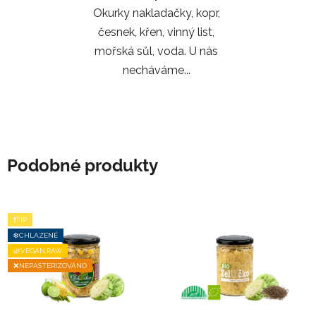
Okurky nakladačky, kopr,
česnek, křen, vinný list,
mořská sůl, voda. U nás
necháváme...
Podobné produkty
❗TIP
❄️CHLAZENÉ
🌿VEGAN,RAW
❌NEPASTERIZOVÁNO