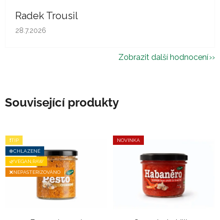
Radek Trousil
Hodnocení obchodu je 5 z 5 hvězdiček.
28.7.2026
Zobrazit další hodnocení
Související produkty
❗TIP
NOVINKA
❄️CHLAZENÉ
🌿VEGAN,RAW
❌NEPASTERIZOVÁNO