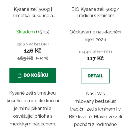
Kysané zelí 500g |
BIO Kysané zelí 500g/
Limetka, kukuřice a
Tradiční s kmínem
mexické koření
Skladem
(>5 ks)
Očekáváme naskladnění
Říjen 2026
130,36 Kč bez DPH
146 Kč
104,46 Kč bez DPH
117 Kč
163 Kč
(–10 %)
DO KOŠÍKU
DETAIL
Kysané zelí s limetkou,
Náš i Váš
kukuřicí a mexické koření
milovaný bestseller,
je mírně pikantní a
tradiční zelí s kmínem i v
osvěžující příloha s
BIO kvalitě. Hlávkové zelí
mexickým nádechem.
pochází z rodinného