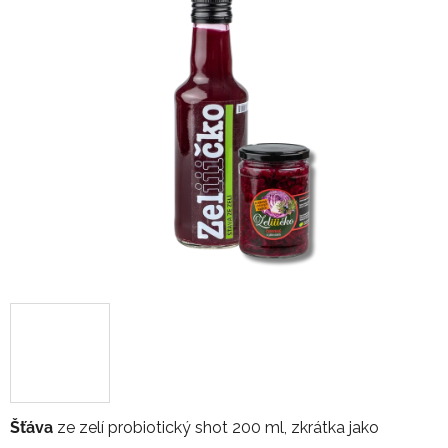
0,0
z
5
hvězdiček.
Šťáva
ze zelí probiotický shot 200 ml, zkrátka jako