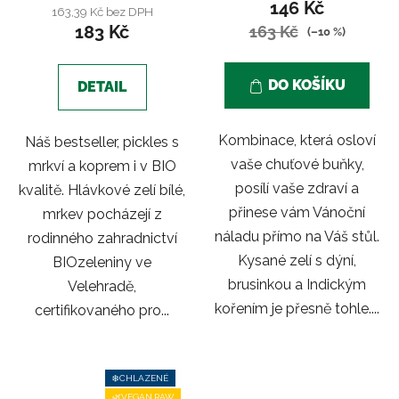
146 Kč
je
je
163,39 Kč bez DPH
183 Kč
5,0
163 Kč
5,0
(–10 %)
z
z
5
5
DO KOŠÍKU
DETAIL
hvězdiček.
hvězdiček.
Kombinace, která osloví
Náš bestseller, pickles s
vaše chuťové buňky,
mrkví a koprem i v BIO
posílí vaše zdraví a
kvalitě. Hlávkové zelí bílé,
přinese vám Vánoční
mrkev pocházejí z
náladu přímo na Váš stůl.
rodinného zahradnictví
Kysané zelí s dýní,
BIOzeleniny ve
brusinkou a Indickým
Velehradě,
kořením je přesně tohle....
certifikovaného pro...
❄️CHLAZENÉ
🌿VEGAN,RAW