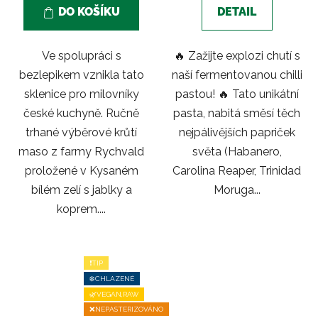
z
DO KOŠÍKU
DETAIL
5
hvězdiček.
Ve spolupráci s
🔥 Zažijte explozi chutí s
bezlepikem vznikla tato
naší fermentovanou chilli
sklenice pro milovníky
pastou! 🔥 Tato unikátní
české kuchyně. Ručně
pasta, nabitá směsí těch
trhané výběrové krůtí
nejpálivějších papriček
maso z farmy Rychvald
světa (Habanero,
proložené v Kysaném
Carolina Reaper, Trinidad
bílém zelí s jablky a
Moruga...
koprem....
❗TIP
❄️CHLAZENÉ
🌿VEGAN,RAW
❌NEPASTERIZOVÁNO