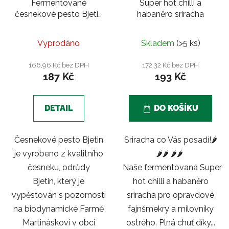
Fermentované
Super hot chilli a
česnekové pesto Bjetin
habaněro sriracha
350g/ sklo - Farma
Martináskovi
Vyprodáno
Skladem
(>5 ks)
166,96 Kč bez DPH
172,32 Kč bez DPH
187 Kč
193 Kč
DETAIL
DO KOŠÍKU
Česnekové pesto Bjetin
Sriracha co Vás posadí!🌶️
je vyrobeno z kvalitního
🌶️🌶️ 🌶️🌶️
česneku, odrůdy
Naše fermentovaná Super
Bjetin, který je
hot chilli a habaněro
vypěstován s pozorností
sriracha pro opravdové
na biodynamické Farmě
fajnšmekry a milovníky
Martináskovi v obci
ostrého. Plná chuť díky...