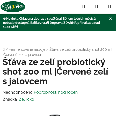
Hledat
NÁKUP
KOŠÍK
✕
❄️
Novinka:Chlazená doprava
spuštěna
! Během letních měsíců
nebude dostupná Balíkovna
.🚚
Doprava ZDARMA při nákupu nad
1800 Kč
🎁
Přejít
na
obsah
Domů
/
Fermentované nápoje
/
Šťáva ze zelí probiotický shot 200 ml
|Červené zelí s jalovcem
Šťáva ze zelí probiotický
shot 200 ml |Červené zelí
s jalovcem
Průměrné
Neohodnoceno
Podrobnosti hodnocení
hodnocení
Značka:
Zeliiicko
produktu
je