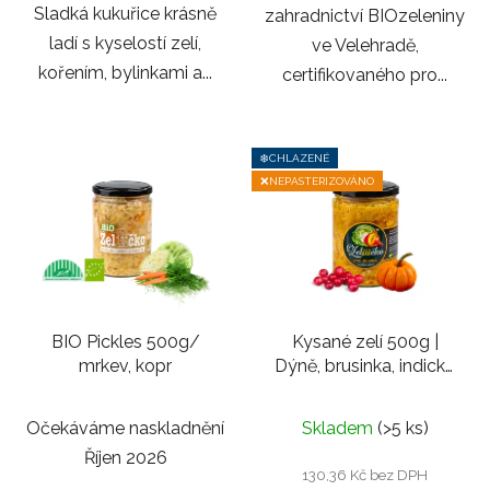
Sladká kukuřice krásně
zahradnictví BIOzeleniny
ladí s kyselostí zelí,
ve Velehradě,
kořením, bylinkami a...
certifikovaného pro...
❄️CHLAZENÉ
❌NEPASTERIZOVÁNO
BIO Pickles 500g/
Kysané zelí 500g |
mrkev, kopr
Dýně, brusinka, indické
koření
Průměrné
Průměrné
Očekáváme naskladnění
Skladem
(>5 ks)
hodnocení
hodnocení
Říjen 2026
produktu
produktu
130,36 Kč bez DPH