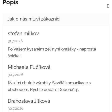
Popis
stefan milkov
Hodnocení obchodu je 5 z 5 hvězdiček.
31.7.2026
Po Vašem kysaném zelí nyní kvašáky - naprostá
špička !
Michaela Fučíková
Hodnocení obchodu je 5 z 5 hvězdiček.
30.7.2026
Kvalitní chutné výrobky. Skvělá komunikace s
obchodem. Rychlé dodání. Doporučuji.
Drahoslava Jílková
Hodnocení obchodu je 5 z 5 hvězdiček.
30.7.2026