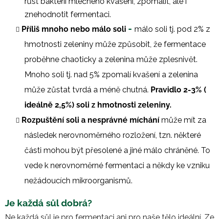
růst bakterií mlečného kvašení, zpomalit, ale i
znehodnotit fermentaci.
-
Příliš mnoho nebo málo soli
málo soli tj. pod 2% z
hmotnosti zeleniny může způsobit, že fermentace
proběhne chaoticky a zelenina může zplesnivět.
Mnoho soli tj. nad 5% zpomalí kvašení a zelenina
může zůstat tvrdá a méně chutná.
Pravidlo 2-3% (
ideálně 2,5%) soli z hmotnosti zeleniny.
Rozpuštění soli a nesprávné míchání
může mít za
následek nerovnoměrného rozložení, tzn. některé
části mohou být přesolené a jiné málo chráněné. To
vede k nerovnoměrné fermentaci a někdy ke vzniku
nežádoucích mikroorganismů.
Je každá sůl dobrá?
Ne každá sůl je pro fermentaci ani pro naše tělo ideální. Ze