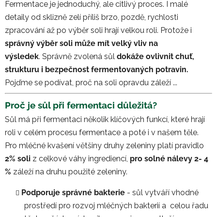
Fermentace je jednoduchý, ale citlivý proces. I malé
detaily od sklizně zelí příliš brzo, pozdě, rychlosti
zpracování až po výběr soli hrají velkou roli. Protože i
správný výběr soli může mít velký vliv na
výsledek
.
Správně zvolená sůl
dokáže ovlivnit chuť,
strukturu i bezpečnost fermentovaných potravin.
Pojďme se podívat, proč na soli opravdu záleží ...
Proč je sůl při fermentaci důležitá?
Sůl má při fermentaci několik klíčových funkcí, které hrají
roli v celém procesu fermentace a poté i v našem těle.
Pro mléčné kvašení většiny druhy zeleniny platí pravidlo
2% soli
z celkové váhy ingrediencí,
pro solné nálevy 2- 4
%
záleží na druhu použité zeleniny.
Podporuje správné bakterie
- sůl vytváří vhodné
prostředí pro rozvoj mléčných bakterií a celou řadu