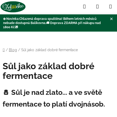
Hledat
NÁKUP
KOŠÍK
✕
❄️
Novinka:Chlazená doprava
spuštěna
! Během letních měsíců
nebude dostupná Balíkovna
.🚚
Doprava ZDARMA při nákupu nad
1800 Kč
🎁
Přejít
na
obsah
Domů
/
Blog
/
Sůl jako základ dobré fermentace
Sůl jako základ dobré
fermentace
🧂
Sůl je nad zlato... a ve světě
fermentace to platí dvojnásob.