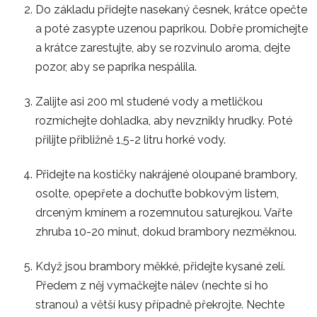
Do základu přidejte nasekaný česnek, krátce opečte
a poté zasypte uzenou paprikou. Dobře promíchejte
a krátce zarestujte, aby se rozvinulo aroma, dejte
pozor, aby se paprika nespálila.
Zalijte asi 200 ml studené vody a metličkou
rozmíchejte dohladka, aby nevznikly hrudky. Poté
přilijte přibližně 1,5-2 litru horké vody.
Přidejte na kostičky nakrájené oloupané brambory,
osolte, opepřete a dochuťte bobkovým listem,
drceným kmínem a rozemnutou saturejkou. Vařte
zhruba 10-20 minut, dokud brambory nezměknou.
Když jsou brambory měkké, přidejte kysané zelí.
Předem z něj vymačkejte nálev (nechte si ho
stranou) a větší kusy případně překrojte. Nechte