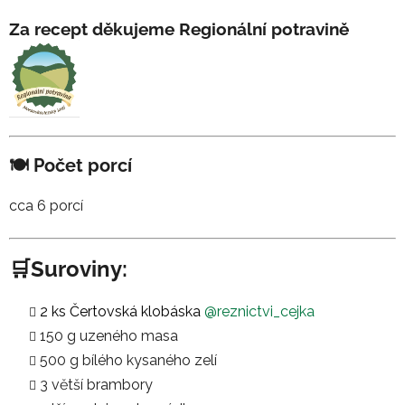
Za recept děkujeme
Regionální potravině
🍽 Počet porcí
cca 6 porcí
🛒Suroviny:
2 ks Čertovská klobáska
@reznictvi_cejka
150 g uzeného masa
500 g bílého kysaného zelí
3 větší brambory