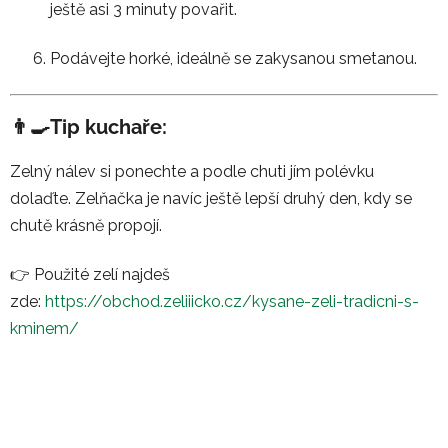
ještě asi 3 minuty povařit.
Podávejte horké, ideálně se zakysanou smetanou.
👨‍🍳Tip kuchaře:
Zelný nálev si ponechte a podle chuti jím polévku
dolaďte. Zelňačka je navíc ještě lepší druhý den, kdy se
chutě krásně propojí.
👉 Použité zelí najdeš
zde:
https://obchod.zeliiicko.cz/kysane-zeli-tradicni-s-
kminem/