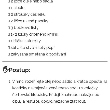
2 lžíce oleje nebo sádla
1 cibule
2 stroužky česneku
2 lžíce uzené papriky
3 bobkové listy
1/2 lžičky drceného kmínu
1 lžička saturejky
sůl a čerstvě mletý pepř
zakysaná smetana k podávání
🖐️Postup:
V hrnci rozehřejte olej nebo sádlo a krátce opečte na
kostičky nakrájené uzené maso spolu s kolečky
čertovské klobásky. Přidejte nahrubo nakrájenou
cibuli a restujte, dokud nezačne zlátnout.