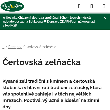
Hledat
NÁKUP
KOŠÍK
✕
❄️
Novinka:Chlazená doprava
spuštěna
! Během letních měsíců
nebude dostupná Balíkovna
.🚚
Doprava ZDARMA při nákupu nad
1800 Kč
🎁
Přejít
na
obsah
Domů
/
Recepty
/
Čertovská zelňačka
Čertovská zelňačka
Kysané zelí tradiční s kmínem a čertovská
klobáska v hlavní roli tradiční zelňačky, která
vás spolehlivě zahřeje i v těch největších
mrazech. Poctivá, výrazná a ideální na zimní
dny.